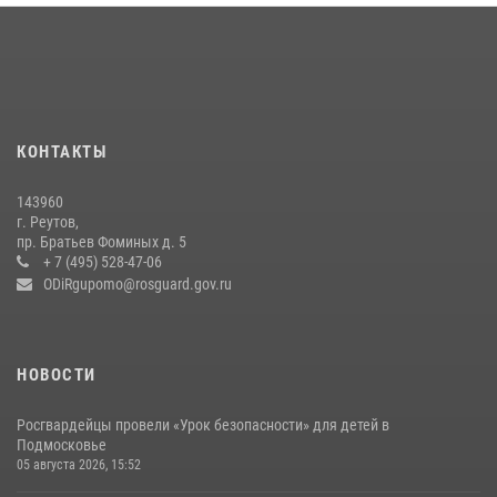
Росгвардейцы предотвратили массовый налет вражеских
беспилотников в ДНР
22 июля 2026, 14:27
Росгвардейцы открыли свои двери для школьников в Подмосковье
18 июля 2026, 07:03
9
КОНТАКТЫ
В подмосковном главке Росгвардии выявили сильнейших
143960
сотрудников спецподразделений в преодолении полосы
г. Реутов,
препятствий со стрельбой
пр. Братьев Фоминых д. 5
+ 7 (495) 528-47-06
14 июля 2026, 15:13
3
ODiRgupomo@rosguard.gov.ru
НОВОСТИ
Росгвардейцы провели «Урок безопасности» для детей в
Подмосковье
05 августа 2026, 15:52