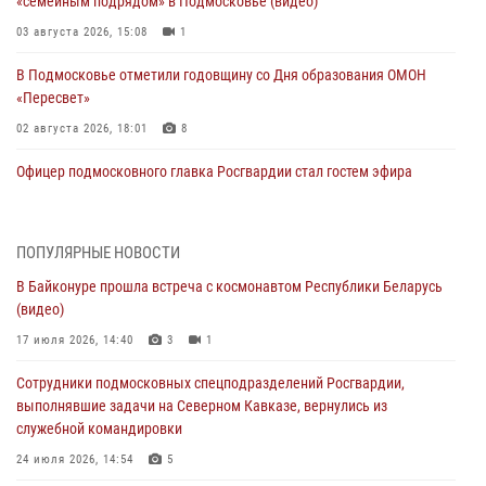
«семейным подрядом» в Подмосковье (видео)
03 августа 2026, 15:08
1
В Подмосковье отметили годовщину со Дня образования ОМОН
«Пересвет»
02 августа 2026, 18:01
8
Офицер подмосковного главка Росгвардии стал гостем эфира
«Радио 1»
01 августа 2026, 17:57
ПОПУЛЯРНЫЕ НОВОСТИ
Росгвардейцы задержали рецидивиста, подозреваемого в краже на
В Байконуре прошла встреча с космонавтом Республики Беларусь
крупную сумму в Подмосковье
(видео)
31 июля 2026, 13:00
17 июля 2026, 14:40
3
1
Росгвардейцы задержали подозреваемых в мошеннических
Сотрудники подмосковных спецподразделений Росгвардии,
действиях в Подмосковье (видео)
выполнявшие задачи на Северном Кавказе, вернулись из
31 июля 2026, 09:00
служебной командировки
В Главном управлении Росгвардии по Московской области
24 июля 2026, 14:54
5
состоялось торжественное собрание, посвященное юбилею