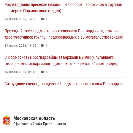
Росгвардейцы пресекли незаконный оборот наркотиков в крупном
образования региональной общественной организации ветеранов
размере в Подмосковье (видео)
войск правопорядка (видео)
15 июля 2026, 14:30
1
30 июля 2026, 13:00
5
1
При содействии подмосковного спецназа Росгвардии задержаны
Росгвардейцы задержали нетрезвую автоледи в Подмосковье
трое участников группы, подозреваемых в вымогательстве (видео)
30 июля 2026, 08:00
1
23 июля 2026, 16:02
1
В Подмосковье росгвардейцы задержали мужчину, пугавшего
жильцов многоквартирного дома охотничьим карабином (видео)
16 июля 2026, 09:00
1
Сотрудники спецподразделений подмосковного главка Росгвардии
провели тактико-специальные учения в Подмосковье
15 июля 2026, 14:22
5
Росгвардейцы в Подмосковье задержали мужчину, находящегося в
федеральном розыске (видео)
Московская область
Официальный сайт Правительства
22 июля 2026, 14:15
1