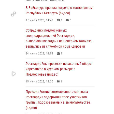
Офицер подмосковного главка Росгвардии
стал гостем эфира «Радио 1»
В Байконуре прошла встреча с космонавтом
Республики Беларусь (видео)
01 августа 2026, 17:57
17 июля 2026, 14:40
3
1
Росгвардейцы задержали рецидивиста,
подозреваемого в краже на крупную сумму в
Сотрудники подмосковных
Подмосковье
спецподразделений Росгвардии,
выполнявшие задачи на Северном Кавказе,
31 июля 2026, 13:00
вернулись из служебной командировки
Росгвардейцы задержали подозреваемых в
24 июля 2026, 14:54
5
мошеннических действиях в Подмосковье
(видео)
Росгвардейцы пресекли незаконный оборот
наркотиков в крупном размере в
31 июля 2026, 09:00
Подмосковье (видео)
В Главном управлении Росгвардии по
15 июля 2026, 14:30
1
Московской области состоялось
торжественное собрание, посвященное
При содействии подмосковного спецназа
юбилею образования региональной
Росгвардии задержаны трое участников
общественной организации ветеранов войск
группы, подозреваемых в вымогательстве
правопорядка (видео)
(видео)