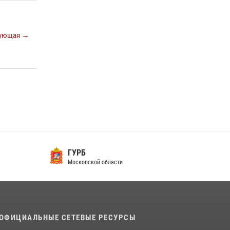
Росгвардейцы открыли свои двери для
школьников в Подмосковье
ующая →
18 июля 2026, 07:03
9
В подмосковном главке Росгвардии выявили
сильнейших сотрудников спецподразделений
в преодолении полосы препятствий со
стрельбой
14 июля 2026, 15:13
3
ГУРБ
Московской области
ОФИЦИАЛЬНЫЕ СЕТЕВЫЕ РЕСУРСЫ