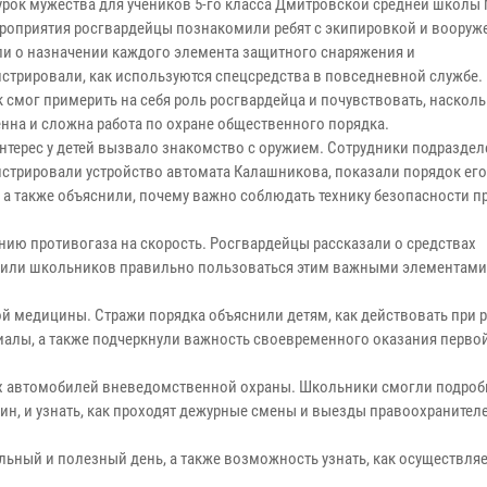
урок мужества для учеников 5-го класса Дмитровской средней школы
ероприятия росгвардейцы познакомили ребят с экипировкой и вооруж
ли о назначении каждого элемента защитного снаряжения и
стрировали, как используются спецсредства в повседневной службе
 смог примерить на себя роль росгвардейца и почувствовать, наскол
енна и сложна работа по охране общественного порядка.
нтерес у детей вызвало знакомство с оружием. Сотрудники подразде
стрировали устройство автомата Калашникова, показали порядок его
, а также объяснили, почему важно соблюдать технику безопасности п
нию противогаза на скорость. Росгвардейцы рассказали о средствах
учили школьников правильно пользоваться этим важными элементами
й медицины. Стражи порядка объяснили детям, как действовать при 
риалы, а также подчеркнули важность своевременного оказания перв
х автомобилей вневедомственной охраны. Школьники смогли подроб
н, и узнать, как проходят дежурные смены и выезды правоохранител
льный и полезный день, а также возможность узнать, как осуществляе