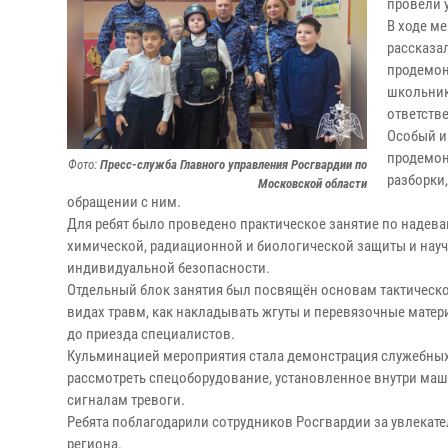
провели 
В ходе м
рассказа
продемон
школьник
ответств
Особый и
продемон
Фото:
Пресс-служба Главного управления Росгвардии по
разборки
Московской области
обращении с ним.
Для ребят было проведено практическое занятие по надева
химической, радиационной и биологической защиты и на
индивидуальной безопасности.
Отдельный блок занятия был посвящён основам тактическо
видах травм, как накладывать жгуты и перевязочные мате
до приезда специалистов.
Кульминацией мероприятия стала демонстрация служебны
рассмотреть спецоборудование, установленное внутри маши
сигналам тревоги.
Ребята поблагодарили сотрудников Росгвардии за увлекате
региона.