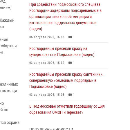
 №2.
При содействии подмосковного спецназа
ением,
Росгвардии задержаны подозреваемые в
организации незаконной миграции и
. Каждый
изготовлении поддельных документов
ько
(видео)
05 августа 2026, 15:48
1
ления
 сборки и
Росгвардейцы пресекли кражу из
ри
супермаркета в Подмосковье (видео)
03 августа 2026, 15:32
1
Росгвардейцы пресекли кражу сантехники,
совершённую «семейным подрядом» в
различных
Подмосковье (видео)
ой помощи
03 августа 2026, 15:08
1
но
В Подмосковье отметили годовщину со Дня
ей по
образования ОМОН «Пересвет»
02 августа 2026, 18:01
8
тся охрана
ПОПУЛЯРНЫЕ НОВОСТИ