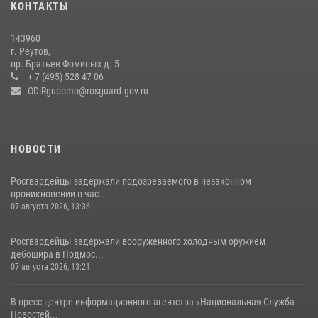
КОНТАКТЫ
препятствий со стрельбой
14 июля 2026, 15:13
3
143960
г. Реутов,
Росгвардейцы открыли свои двери для школьников в Подмосковье
пр. Братьев Фоминых д. 5
+ 7 (495) 528-47-06
18 июля 2026, 07:03
9
ODiRgupomo@rosguard.gov.ru
НОВОСТИ
Росгвардейцы задержали подозреваемого в незаконном
проникновении в час...
07 августа 2026, 13:36
Росгвардейцы задержали вооруженного холодным оружием
дебошира в Подмос...
07 августа 2026, 13:21
В пресс-центре информационного агентства «Национальная Служба
Новостей...