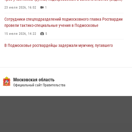
03 августа 2026, 15:08
1
23 июля 2026, 16:02
1
Сотрудники спецподразделений подмосковного главка Росгвардии
провели тактико-специальные учения в Подмосковье
15 июля 2026, 14:22
5
В Подмосковье росгвардейцы задержали мужчину, пугавшего
жильцов многоквартирного дома охотничьим карабином (видео)
16 июля 2026, 09:00
1
Росгвардейцы в Подмосковье задержали мужчину, находящегося в
федеральном розыске (видео)
Московская область
Официальный сайт Правительства
22 июля 2026, 14:15
1
Росгвардейцы предотвратили массовый налет вражеских
беспилотников в ДНР
22 июля 2026, 14:27
В подмосковном главке Росгвардии выявили сильнейших
сотрудников спецподразделений в преодолении полосы