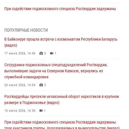
При содействии подмосковного спецназа Росгвардии задержаны
подозреваемые в организации незаконной миграции и
изготовлении поддельных документов (видео)
05 августа 2026, 15:48
1
ПОПУЛЯРНЫЕ НОВОСТИ
В Байконуре прошла встреча с космонавтом Республики Беларусь
Сотрудники спецподразделения подмосковного главка Росгвардии
(видео)
отработали навыки огневой подготовки на комплексных учениях
17 июля 2026, 14:40
3
1
04 августа 2026, 12:21
4
Сотрудники подмосковных спецподразделений Росгвардии,
За прошедший месяц росгвардейцы 7386 раз выезжали по
выполнявшие задачи на Северном Кавказе, вернулись из
сигналам «Тревога» с охраняемых объектов в Подмосковье
служебной командировки
04 августа 2026, 12:15
24 июля 2026, 14:54
5
Росгвардейцы пресекли кражу из супермаркета в Подмосковье
Росгвардейцы пресекли незаконный оборот наркотиков в крупном
(видео)
размере в Подмосковье (видео)
03 августа 2026, 15:32
1
15 июля 2026, 14:30
1
Росгвардейцы пресекли кражу сантехники, совершённую
При содействии подмосковного спецназа Росгвардии задержаны
«семейным подрядом» в Подмосковье (видео)
трое участников группы, подозреваемых в вымогательстве (видео)