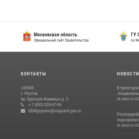
Московская область
ГУ СК
Официальный сайт Правительства
по Мос
КОНТАКТЫ
НОВОСТ
143960
В пресс-цен
г. Реутов,
«Националь
пр. Братьев Фоминых д. 5
06 августа 20
+ 7 (495) 528-47-06
ODiRgupomo@rosguard.gov.ru
Росгвардей
подозреваем
06 августа 20