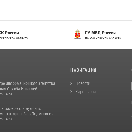
 России
ГУ МВД России
ковской области
по Московской области
И
НАВИГАЦИЯ
тре информационного агентства
Новости
ная Служба Новостей...
Карта сайта
26, 14:58
цы задержали мужчину,
ого в стрельбе в Подмосковь...
26, 14:35