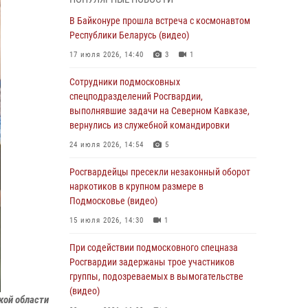
супермаркета в Подмосковье (видео)
В Байконуре прошла встреча с космонавтом
03 августа 2026, 15:32
1
Республики Беларусь (видео)
Росгвардейцы пресекли кражу сантехники,
17 июля 2026, 14:40
3
1
совершённую «семейным подрядом» в
Подмосковье (видео)
Сотрудники подмосковных
спецподразделений Росгвардии,
03 августа 2026, 15:08
1
выполнявшие задачи на Северном Кавказе,
В Подмосковье отметили годовщину со Дня
вернулись из служебной командировки
образования ОМОН «Пересвет»
24 июля 2026, 14:54
5
02 августа 2026, 18:01
8
Росгвардейцы пресекли незаконный оборот
Офицер подмосковного главка Росгвардии
наркотиков в крупном размере в
стал гостем эфира «Радио 1»
Подмосковье (видео)
01 августа 2026, 17:57
15 июля 2026, 14:30
1
Росгвардейцы задержали рецидивиста,
При содействии подмосковного спецназа
подозреваемого в краже на крупную сумму в
Росгвардии задержаны трое участников
Подмосковье
группы, подозреваемых в вымогательстве
(видео)
31 июля 2026, 13:00
кой области