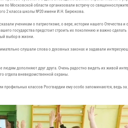
ии по Московской области организовали встречу со священнослужит
го 2 класса школы №20 имени И.Н. Бирюкова.
сказали ученикам о патриотизме, о вере, истории нашего Отечества и о
нашего государства предстоит строить их поколению и важно сделать
ый выбор в жизни.
нимательно слушали слова о духовных законах и задавали интересую
ие людям дополняют друг друга. Очень радостно видеть их живой инте
ого отдела вневедомственной охраны.
ми профильных классов Росгвардии ему особо запоминаются, ведь за