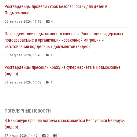
Росгвардейцы провели «Урок безопасности» для детей в
Подмосковье
05 августа 2026, 15:52
4
При содействии подмосковного спецназа Росгвардии задержаны
подозреваемые в организации незаконной миграции и
изготовлении поддельных документов (видео)
05 августа 2026, 15:48
1
Росгвардейцы пресекли кражу из супермаркета в Подмосковье
(видео)
03 августа 2026, 15:32
1
Росгвардейцы пресекли кражу сантехники, совершённую
«семейным подрядом» в Подмосковье (видео)
03 августа 2026, 15:08
1
ПОПУЛЯРНЫЕ НОВОСТИ
В Байконуре прошла встреча с космонавтом Республики Беларусь
В Подмосковье отметили годовщину со Дня образования ОМОН
(видео)
«Пересвет»
17 июля 2026, 14:40
3
1
02 августа 2026, 18:01
8