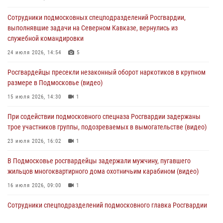
Сотрудники подмосковных спецподразделений Росгвардии,
Офицер подмосковного главка Росгвардии стал гостем эфира
выполнявшие задачи на Северном Кавказе, вернулись из
«Радио 1»
служебной командировки
01 августа 2026, 17:57
24 июля 2026, 14:54
5
Росгвардейцы задержали рецидивиста, подозреваемого в краже на
Росгвардейцы пресекли незаконный оборот наркотиков в крупном
крупную сумму в Подмосковье
размере в Подмосковье (видео)
31 июля 2026, 13:00
15 июля 2026, 14:30
1
Росгвардейцы задержали подозреваемых в мошеннических
При содействии подмосковного спецназа Росгвардии задержаны
действиях в Подмосковье (видео)
трое участников группы, подозреваемых в вымогательстве (видео)
31 июля 2026, 09:00
23 июля 2026, 16:02
1
В Подмосковье росгвардейцы задержали мужчину, пугавшего
жильцов многоквартирного дома охотничьим карабином (видео)
16 июля 2026, 09:00
1
Сотрудники спецподразделений подмосковного главка Росгвардии
провели тактико-специальные учения в Подмосковье