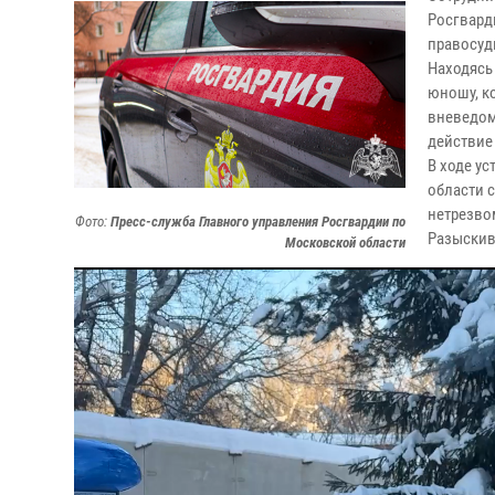
Росгвард
правосуд
Находясь
юношу, к
вневедом
действие
В ходе у
области 
нетрезво
Фото:
Пресс-служба Главного управления Росгвардии по
Разыскив
Московской области