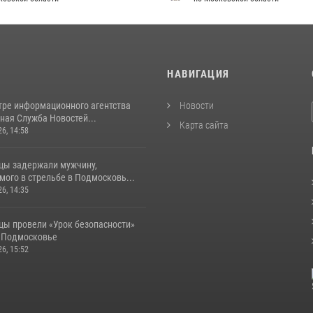
И
НАВИГАЦИЯ
тре информационного агентства
Новости
ная Служба Новостей...
Карта сайта
26, 14:58
цы задержали мужчину,
ого в стрельбе в Подмосковь...
26, 14:35
цы провели «Урок безопасности»
в Подмосковье
26, 15:52