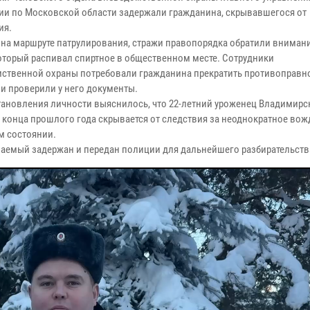
ии по Московской области задержали гражданина, скрывавшегося от
ия.
 на маршруте патрулирования, стражи правопорядка обратили вниман
оторый распивал спиртное в общественном месте. Сотрудники
ственной охраны потребовали гражданина прекратить противоправн
 и проверили у него документы.
становления личности выяснилось, что 22-летний уроженец Владимирс
с конца прошлого года скрывается от следствия за неоднократное вож
м состоянии.
аемый задержан и передан полиции для дальнейшего разбирательств