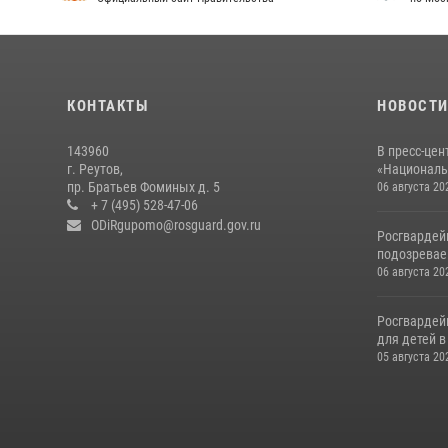
КОНТАКТЫ
НОВОСТ
143960
В пресс-цен
г. Реутов,
«Националь
пр. Братьев Фоминых д. 5
06 августа 20
+ 7 (495) 528-47-06
ODiRgupomo@rosguard.gov.ru
Росгвардей
подозреваем
06 августа 20
Росгвардей
для детей 
05 августа 20