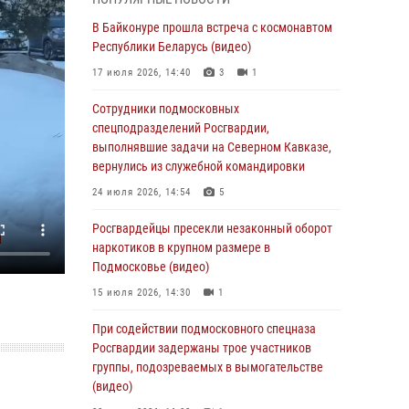
супермаркета в Подмосковье (видео)
В Байконуре прошла встреча с космонавтом
03 августа 2026, 15:32
1
Республики Беларусь (видео)
Росгвардейцы пресекли кражу сантехники,
17 июля 2026, 14:40
3
1
совершённую «семейным подрядом» в
Подмосковье (видео)
Сотрудники подмосковных
спецподразделений Росгвардии,
03 августа 2026, 15:08
1
выполнявшие задачи на Северном Кавказе,
В Подмосковье отметили годовщину со Дня
вернулись из служебной командировки
образования ОМОН «Пересвет»
24 июля 2026, 14:54
5
02 августа 2026, 18:01
8
Росгвардейцы пресекли незаконный оборот
Офицер подмосковного главка Росгвардии
наркотиков в крупном размере в
стал гостем эфира «Радио 1»
Подмосковье (видео)
01 августа 2026, 17:57
15 июля 2026, 14:30
1
Росгвардейцы задержали рецидивиста,
При содействии подмосковного спецназа
подозреваемого в краже на крупную сумму в
Росгвардии задержаны трое участников
Подмосковье
группы, подозреваемых в вымогательстве
(видео)
31 июля 2026, 13:00