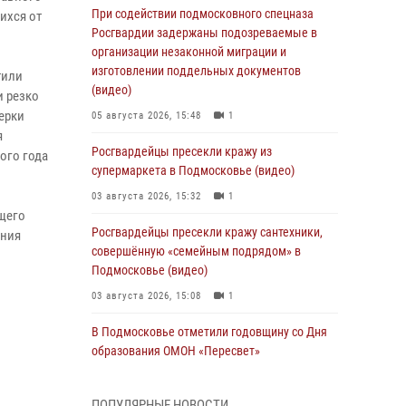
При содействии подмосковного спецназа
ихся от
Росгвардии задержаны подозреваемые в
организации незаконной миграции и
изготовлении поддельных документов
тили
(видео)
и резко
ерки
05 августа 2026, 15:48
1
я
Росгвардейцы пресекли кражу из
ого года
супермаркета в Подмосковье (видео)
03 августа 2026, 15:32
1
щего
Росгвардейцы пресекли кражу сантехники,
ения
совершённую «семейным подрядом» в
Подмосковье (видео)
03 августа 2026, 15:08
1
В Подмосковье отметили годовщину со Дня
образования ОМОН «Пересвет»
02 августа 2026, 18:01
8
ПОПУЛЯРНЫЕ НОВОСТИ