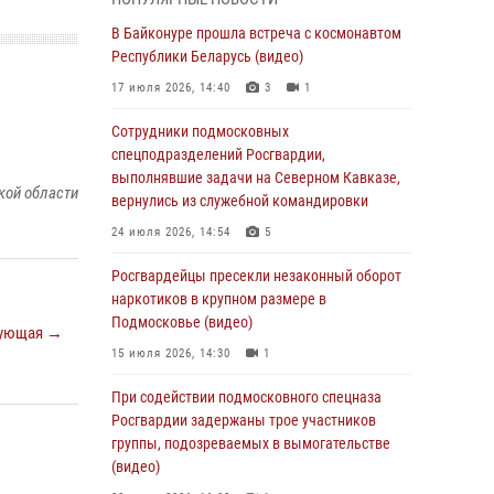
Офицер подмосковного главка Росгвардии
стал гостем эфира «Радио 1»
В Байконуре прошла встреча с космонавтом
Республики Беларусь (видео)
01 августа 2026, 17:57
17 июля 2026, 14:40
3
1
Росгвардейцы задержали рецидивиста,
подозреваемого в краже на крупную сумму в
Сотрудники подмосковных
Подмосковье
спецподразделений Росгвардии,
выполнявшие задачи на Северном Кавказе,
31 июля 2026, 13:00
кой области
вернулись из служебной командировки
Росгвардейцы задержали подозреваемых в
24 июля 2026, 14:54
5
мошеннических действиях в Подмосковье
(видео)
Росгвардейцы пресекли незаконный оборот
наркотиков в крупном размере в
31 июля 2026, 09:00
Подмосковье (видео)
ующая →
В Главном управлении Росгвардии по
15 июля 2026, 14:30
1
Московской области состоялось
торжественное собрание, посвященное
При содействии подмосковного спецназа
юбилею образования региональной
Росгвардии задержаны трое участников
общественной организации ветеранов войск
группы, подозреваемых в вымогательстве
правопорядка (видео)
(видео)