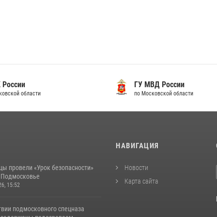
 России
ГУ МВД России
ковской области
по Московской области
И
НАВИГАЦИЯ
цы провели «Урок безопасности»
Новости
в Подмосковье
Карта сайта
26, 15:52
твии подмосковного спецназа