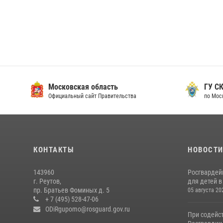
Московская область
ГУ СК
Официальный сайт Правительства
по Мос
КОНТАКТЫ
НОВОСТ
143960
Росгвардей
г. Реутов,
для детей 
пр. Братьев Фоминых д. 5
05 августа 20
+ 7 (495) 528-47-06
ODiRgupomo@rosguard.gov.ru
При содейс