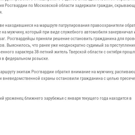
ия Росгвардии по Московской области задержали граждан, скрывающ
я.
ве находившиеся на маршруте патрулирования правоохранители обра
 на мужчину, который при виде служебного автомобиля занервничал 
шаг. Росгвардейцы приняли решение остановить гражданина для пров
ов. Выяснилось, что ранее уже неоднократно судимый за преступлени
енного характера 38-летний житель Тверской области с октября прошл
я в федеральном розыске.
маршруту экипаж Росгвардии обратил внимание на мужчину, распиваю
и вневедомственной охраны остановили гражданина с целью пресеч
ий уроженец ближнего зарубежья с января текущего года находится в