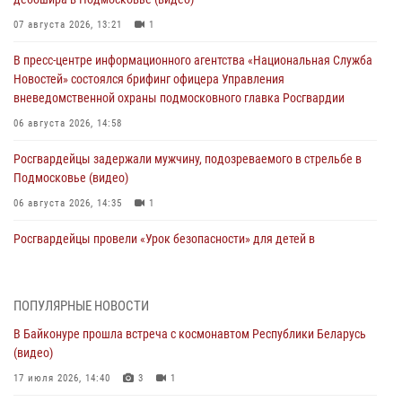
07 августа 2026, 13:21
1
В пресс-центре информационного агентства «Национальная Служба
Новостей» состоялся брифинг офицера Управления
вневедомственной охраны подмосковного главка Росгвардии
06 августа 2026, 14:58
Росгвардейцы задержали мужчину, подозреваемого в стрельбе в
Подмосковье (видео)
06 августа 2026, 14:35
1
Росгвардейцы провели «Урок безопасности» для детей в
Подмосковье
05 августа 2026, 15:52
4
ПОПУЛЯРНЫЕ НОВОСТИ
При содействии подмосковного спецназа Росгвардии задержаны
В Байконуре прошла встреча с космонавтом Республики Беларусь
подозреваемые в организации незаконной миграции и
(видео)
изготовлении поддельных документов (видео)
17 июля 2026, 14:40
3
1
05 августа 2026, 15:48
1