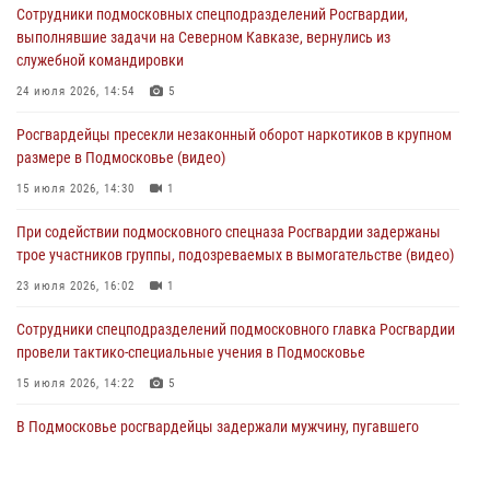
Сотрудники подмосковных спецподразделений Росгвардии,
Сотрудники спецподразделения подмосковного главка Росгвардии
выполнявшие задачи на Северном Кавказе, вернулись из
отработали навыки огневой подготовки на комплексных учениях
служебной командировки
04 августа 2026, 12:21
4
24 июля 2026, 14:54
5
За прошедший месяц росгвардейцы 7386 раз выезжали по
Росгвардейцы пресекли незаконный оборот наркотиков в крупном
сигналам «Тревога» с охраняемых объектов в Подмосковье
размере в Подмосковье (видео)
04 августа 2026, 12:15
15 июля 2026, 14:30
1
Росгвардейцы пресекли кражу из супермаркета в Подмосковье
При содействии подмосковного спецназа Росгвардии задержаны
(видео)
трое участников группы, подозреваемых в вымогательстве (видео)
03 августа 2026, 15:32
1
23 июля 2026, 16:02
1
Сотрудники спецподразделений подмосковного главка Росгвардии
провели тактико-специальные учения в Подмосковье
15 июля 2026, 14:22
5
В Подмосковье росгвардейцы задержали мужчину, пугавшего
жильцов многоквартирного дома охотничьим карабином (видео)
16 июля 2026, 09:00
1