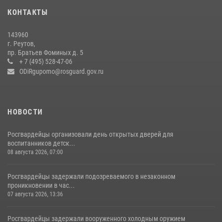
18 июля 2026, 07:03
9
КОНТАКТЫ
В подмосковном главке Росгвардии выявили сильнейших
143960
сотрудников спецподразделений в преодолении полосы
г. Реутов,
препятствий со стрельбой
пр. Братьев Фоминых д. 5
+ 7 (495) 528-47-06
14 июля 2026, 15:13
3
ODiRgupomo@rosguard.gov.ru
НОВОСТИ
Росгвардейцы организовали день открытых дверей для
воспитанников детск...
08 августа 2026, 07:00
Росгвардейцы задержали подозреваемого в незаконном
проникновении в час...
07 августа 2026, 13:36
Росгвардейцы задержали вооруженного холодным оружием