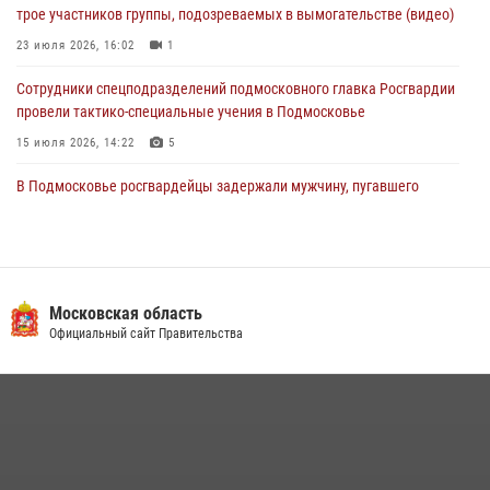
трое участников группы, подозреваемых в вымогательстве (видео)
03 августа 2026, 15:32
1
23 июля 2026, 16:02
1
Сотрудники спецподразделений подмосковного главка Росгвардии
провели тактико-специальные учения в Подмосковье
15 июля 2026, 14:22
5
В Подмосковье росгвардейцы задержали мужчину, пугавшего
жильцов многоквартирного дома охотничьим карабином (видео)
16 июля 2026, 09:00
1
Росгвардейцы в Подмосковье задержали мужчину, находящегося в
федеральном розыске (видео)
Московская область
Официальный сайт Правительства
22 июля 2026, 14:15
1
Росгвардейцы предотвратили массовый налет вражеских
беспилотников в ДНР
22 июля 2026, 14:27
Росгвардейцы открыли свои двери для школьников в Подмосковье