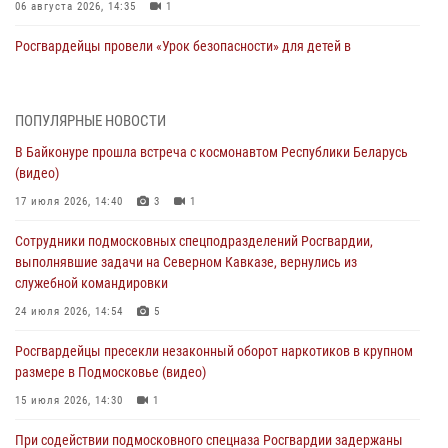
06 августа 2026, 14:35
1
Росгвардейцы провели «Урок безопасности» для детей в
Подмосковье
05 августа 2026, 15:52
4
ПОПУЛЯРНЫЕ НОВОСТИ
При содействии подмосковного спецназа Росгвардии задержаны
В Байконуре прошла встреча с космонавтом Республики Беларусь
подозреваемые в организации незаконной миграции и
(видео)
изготовлении поддельных документов (видео)
17 июля 2026, 14:40
3
1
05 августа 2026, 15:48
1
Сотрудники подмосковных спецподразделений Росгвардии,
Сотрудники спецподразделения подмосковного главка Росгвардии
выполнявшие задачи на Северном Кавказе, вернулись из
отработали навыки огневой подготовки на комплексных учениях
служебной командировки
04 августа 2026, 12:21
4
24 июля 2026, 14:54
5
За прошедший месяц росгвардейцы 7386 раз выезжали по
Росгвардейцы пресекли незаконный оборот наркотиков в крупном
сигналам «Тревога» с охраняемых объектов в Подмосковье
размере в Подмосковье (видео)
04 августа 2026, 12:15
15 июля 2026, 14:30
1
Росгвардейцы пресекли кражу из супермаркета в Подмосковье
При содействии подмосковного спецназа Росгвардии задержаны
(видео)