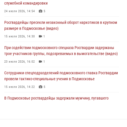
служебной командировки
01 августа 2026, 17:57
24 июля 2026, 14:54
5
Росгвардейцы задержали рецидивиста, подозреваемого в краже на
Росгвардейцы пресекли незаконный оборот наркотиков в крупном
крупную сумму в Подмосковье
размере в Подмосковье (видео)
31 июля 2026, 13:00
15 июля 2026, 14:30
1
Росгвардейцы задержали подозреваемых в мошеннических
При содействии подмосковного спецназа Росгвардии задержаны
действиях в Подмосковье (видео)
трое участников группы, подозреваемых в вымогательстве (видео)
31 июля 2026, 09:00
23 июля 2026, 16:02
1
Сотрудники спецподразделений подмосковного главка Росгвардии
провели тактико-специальные учения в Подмосковье
15 июля 2026, 14:22
5
В Подмосковье росгвардейцы задержали мужчину, пугавшего
жильцов многоквартирного дома охотничьим карабином (видео)
16 июля 2026, 09:00
1
Росгвардейцы в Подмосковье задержали мужчину, находящегося в