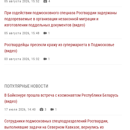
05 августа 2026, 15:52
4
При содействии подмосковного спецназа Росгвардии задержаны
подозреваемые в организации незаконной миграции и
изготовлении поддельных документов (видео)
05 августа 2026, 15:48
1
Росгвардейцы пресекли кражу из супермаркета в Подмосковье
(видео)
03 августа 2026, 15:32
1
Росгвардейцы пресекли кражу сантехники, совершённую
«семейным подрядом» в Подмосковье (видео)
03 августа 2026, 15:08
1
ПОПУЛЯРНЫЕ НОВОСТИ
В Байконуре прошла встреча с космонавтом Республики Беларусь
В Подмосковье отметили годовщину со Дня образования ОМОН
(видео)
«Пересвет»
17 июля 2026, 14:40
3
1
02 августа 2026, 18:01
8
Сотрудники подмосковных спецподразделений Росгвардии,
Офицер подмосковного главка Росгвардии стал гостем эфира
выполнявшие задачи на Северном Кавказе, вернулись из
«Радио 1»