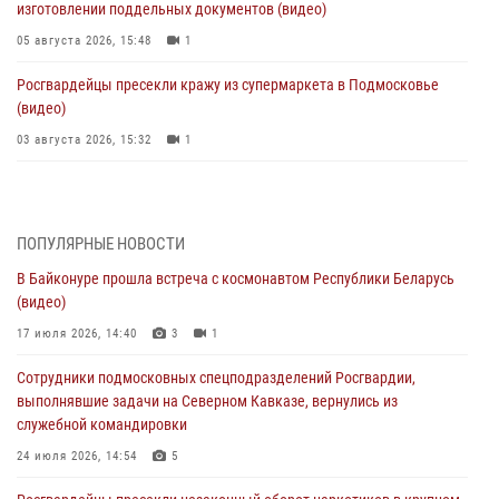
изготовлении поддельных документов (видео)
05 августа 2026, 15:48
1
Росгвардейцы пресекли кражу из супермаркета в Подмосковье
(видео)
03 августа 2026, 15:32
1
Росгвардейцы пресекли кражу сантехники, совершённую
«семейным подрядом» в Подмосковье (видео)
03 августа 2026, 15:08
1
ПОПУЛЯРНЫЕ НОВОСТИ
В Байконуре прошла встреча с космонавтом Республики Беларусь
В Подмосковье отметили годовщину со Дня образования ОМОН
(видео)
«Пересвет»
17 июля 2026, 14:40
3
1
02 августа 2026, 18:01
8
Сотрудники подмосковных спецподразделений Росгвардии,
Офицер подмосковного главка Росгвардии стал гостем эфира
выполнявшие задачи на Северном Кавказе, вернулись из
«Радио 1»
служебной командировки
01 августа 2026, 17:57
24 июля 2026, 14:54
5
Росгвардейцы задержали рецидивиста, подозреваемого в краже на