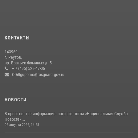
беспилотников в ДНР
22 июля 2026, 14:27
Росгвардейцы открыли свои двери для школьников в Подмосковье
18 июля 2026, 07:03
9
КОНТАКТЫ
В подмосковном главке Росгвардии выявили сильнейших
143960
сотрудников спецподразделений в преодолении полосы
г. Реутов,
препятствий со стрельбой
пр. Братьев Фоминых д. 5
+ 7 (495) 528-47-06
14 июля 2026, 15:13
3
ODiRgupomo@rosguard.gov.ru
НОВОСТИ
В пресс-центре информационного агентства «Национальная Служба
Новостей...
06 августа 2026, 14:58