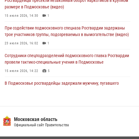
Росгвардейцы пресекли незаконный оборот наркотиков в крупном
крупную сумму в Подмосковье
размере в Подмосковье (видео)
31 июля 2026, 13:00
15 июля 2026, 14:30
1
Росгвардейцы задержали подозреваемых в мошеннических
При содействии подмосковного спецназа Росгвардии задержаны
действиях в Подмосковье (видео)
трое участников группы, подозреваемых в вымогательстве (видео)
31 июля 2026, 09:00
23 июля 2026, 16:02
1
Сотрудники спецподразделений подмосковного главка Росгвардии
провели тактико-специальные учения в Подмосковье
15 июля 2026, 14:22
5
В Подмосковье росгвардейцы задержали мужчину, пугавшего
жильцов многоквартирного дома охотничьим карабином (видео)
16 июля 2026, 09:00
1
Росгвардейцы в Подмосковье задержали мужчину, находящегося в
федеральном розыске (видео)
Московская область
Официальный сайт Правительства
22 июля 2026, 14:15
1
Росгвардейцы предотвратили массовый налет вражеских