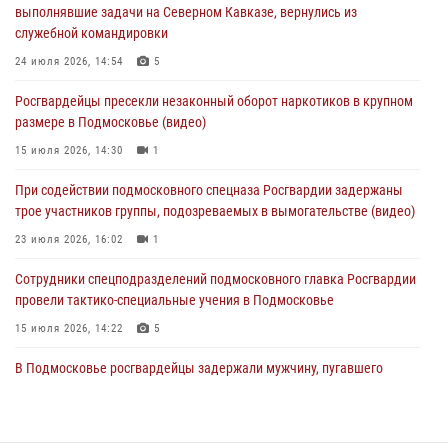
выполнявшие задачи на Северном Кавказе, вернулись из
«Радио 1»
служебной командировки
01 августа 2026, 17:57
24 июля 2026, 14:54
5
Росгвардейцы задержали рецидивиста, подозреваемого в краже на
Росгвардейцы пресекли незаконный оборот наркотиков в крупном
крупную сумму в Подмосковье
размере в Подмосковье (видео)
31 июля 2026, 13:00
15 июля 2026, 14:30
1
Росгвардейцы задержали подозреваемых в мошеннических
При содействии подмосковного спецназа Росгвардии задержаны
действиях в Подмосковье (видео)
трое участников группы, подозреваемых в вымогательстве (видео)
31 июля 2026, 09:00
23 июля 2026, 16:02
1
Сотрудники спецподразделений подмосковного главка Росгвардии
провели тактико-специальные учения в Подмосковье
15 июля 2026, 14:22
5
В Подмосковье росгвардейцы задержали мужчину, пугавшего
жильцов многоквартирного дома охотничьим карабином (видео)
16 июля 2026, 09:00
1