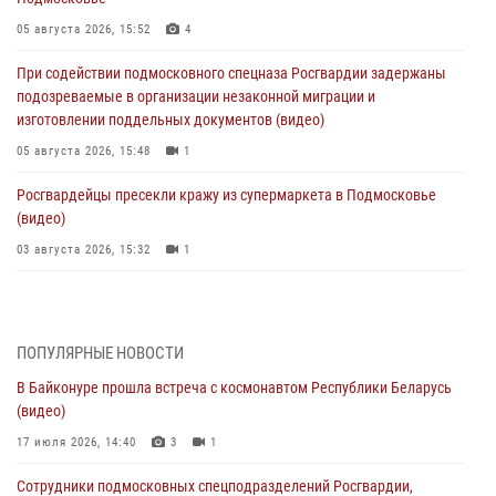
05 августа 2026, 15:52
4
При содействии подмосковного спецназа Росгвардии задержаны
подозреваемые в организации незаконной миграции и
изготовлении поддельных документов (видео)
05 августа 2026, 15:48
1
Росгвардейцы пресекли кражу из супермаркета в Подмосковье
(видео)
03 августа 2026, 15:32
1
Росгвардейцы пресекли кражу сантехники, совершённую
«семейным подрядом» в Подмосковье (видео)
03 августа 2026, 15:08
1
ПОПУЛЯРНЫЕ НОВОСТИ
В Байконуре прошла встреча с космонавтом Республики Беларусь
В Подмосковье отметили годовщину со Дня образования ОМОН
(видео)
«Пересвет»
17 июля 2026, 14:40
3
1
02 августа 2026, 18:01
8
Сотрудники подмосковных спецподразделений Росгвардии,
Офицер подмосковного главка Росгвардии стал гостем эфира