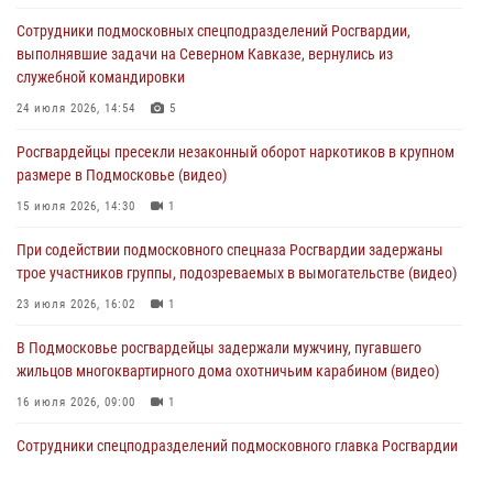
Сотрудники подмосковных спецподразделений Росгвардии,
Офицер подмосковного главка Росгвардии стал гостем эфира
выполнявшие задачи на Северном Кавказе, вернулись из
«Радио 1»
служебной командировки
01 августа 2026, 17:57
24 июля 2026, 14:54
5
Росгвардейцы задержали рецидивиста, подозреваемого в краже на
Росгвардейцы пресекли незаконный оборот наркотиков в крупном
крупную сумму в Подмосковье
размере в Подмосковье (видео)
31 июля 2026, 13:00
15 июля 2026, 14:30
1
Росгвардейцы задержали подозреваемых в мошеннических
При содействии подмосковного спецназа Росгвардии задержаны
действиях в Подмосковье (видео)
трое участников группы, подозреваемых в вымогательстве (видео)
31 июля 2026, 09:00
23 июля 2026, 16:02
1
В Подмосковье росгвардейцы задержали мужчину, пугавшего
жильцов многоквартирного дома охотничьим карабином (видео)
16 июля 2026, 09:00
1
Сотрудники спецподразделений подмосковного главка Росгвардии
провели тактико-специальные учения в Подмосковье