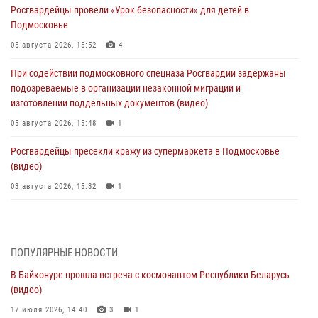
Росгвардейцы провели «Урок безопасности» для детей в
Подмосковье
05 августа 2026, 15:52
4
При содействии подмосковного спецназа Росгвардии задержаны
подозреваемые в организации незаконной миграции и
изготовлении поддельных документов (видео)
05 августа 2026, 15:48
1
Росгвардейцы пресекли кражу из супермаркета в Подмосковье
(видео)
03 августа 2026, 15:32
1
Росгвардейцы пресекли кражу сантехники, совершённую
«семейным подрядом» в Подмосковье (видео)
03 августа 2026, 15:08
1
ПОПУЛЯРНЫЕ НОВОСТИ
В Байконуре прошла встреча с космонавтом Республики Беларусь
В Подмосковье отметили годовщину со Дня образования ОМОН
(видео)
«Пересвет»
17 июля 2026, 14:40
3
1
02 августа 2026, 18:01
8