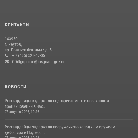
22 июля 2026, 14:27
Росгвардейцы открыли свои двери для школьников в Подмосковье
18 июля 2026, 07:03
9
КОНТАКТЫ
В подмосковном главке Росгвардии выявили сильнейших
143960
сотрудников спецподразделений в преодолении полосы
г. Реутов,
препятствий со стрельбой
пр. Братьев Фоминых д. 5
+ 7 (495) 528-47-06
14 июля 2026, 15:13
3
ODiRgupomo@rosguard.gov.ru
НОВОСТИ
Росгвардейцы задержали подозреваемого в незаконном
проникновении в час...
07 августа 2026, 13:36
Росгвардейцы задержали вооруженного холодным оружием
дебошира в Подмос...