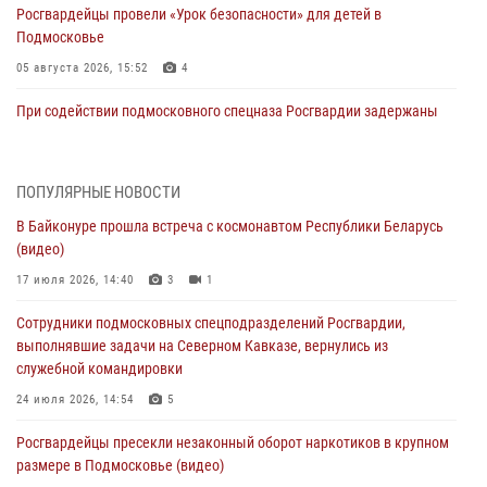
Росгвардейцы провели «Урок безопасности» для детей в
Подмосковье
05 августа 2026, 15:52
4
При содействии подмосковного спецназа Росгвардии задержаны
подозреваемые в организации незаконной миграции и
изготовлении поддельных документов (видео)
05 августа 2026, 15:48
1
ПОПУЛЯРНЫЕ НОВОСТИ
В Байконуре прошла встреча с космонавтом Республики Беларусь
Сотрудники спецподразделения подмосковного главка Росгвардии
(видео)
отработали навыки огневой подготовки на комплексных учениях
17 июля 2026, 14:40
3
1
04 августа 2026, 12:21
4
Сотрудники подмосковных спецподразделений Росгвардии,
За прошедший месяц росгвардейцы 7386 раз выезжали по
выполнявшие задачи на Северном Кавказе, вернулись из
сигналам «Тревога» с охраняемых объектов в Подмосковье
служебной командировки
04 августа 2026, 12:15
24 июля 2026, 14:54
5
Росгвардейцы пресекли кражу из супермаркета в Подмосковье
Росгвардейцы пресекли незаконный оборот наркотиков в крупном
(видео)
размере в Подмосковье (видео)
03 августа 2026, 15:32
1