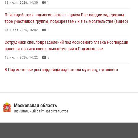
15 июля 2026, 14:30
1
Росгвардейцы пресекли кражу сантехники, совершённую
При содействии подмосковного спецназа Росгвардии задержаны
«семейным подрядом» в Подмосковье (видео)
трое участников группы, подозреваемых в вымогательстве (видео)
03 августа 2026, 15:08
1
23 июля 2026, 16:02
1
Сотрудники спецподразделений подмосковного главка Росгвардии
провели тактико-специальные учения в Подмосковье
15 июля 2026, 14:22
5
В Подмосковье росгвардейцы задержали мужчину, пугавшего
жильцов многоквартирного дома охотничьим карабином (видео)
16 июля 2026, 09:00
1
Росгвардейцы в Подмосковье задержали мужчину, находящегося в
федеральном розыске (видео)
Московская область
Официальный сайт Правительства
22 июля 2026, 14:15
1
Росгвардейцы предотвратили массовый налет вражеских
беспилотников в ДНР