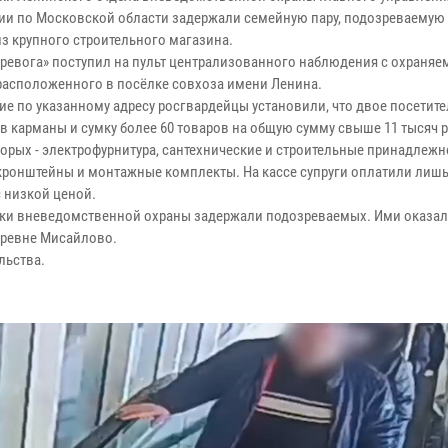
ии по Московской области задержали семейную пару, подозреваемую
из крупного строительного магазина.
тревога» поступил на пульт централизованного наблюдения с охраняе
 расположенного в посёлке совхоза имени Ленина.
е по указанному адресу росгвардейцы установили, что двое посетит
в карманы и сумку более 60 товаров на общую сумму свыше 11 тысяч р
торых - электрофурнитура, сантехнические и строительные принадлежн
 кронштейны и монтажные комплекты. На кассе супруги оплатили лишь
с низкой ценой.
ки вневедомственной охраны задержали подозреваемых. Ими оказали
еревне Мисайлово.
льства.