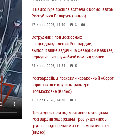
05 августа 2026, 15:52
4
В Байконуре прошла встреча с космонавтом
При содействии подмосковного спецназа
Республики Беларусь (видео)
Росгвардии задержаны подозреваемые в
17 июля 2026, 14:40
3
1
организации незаконной миграции и
изготовлении поддельных документов
Сотрудники подмосковных
(видео)
спецподразделений Росгвардии,
выполнявшие задачи на Северном Кавказе,
05 августа 2026, 15:48
1
вернулись из служебной командировки
Сотрудники спецподразделения
24 июля 2026, 14:54
5
подмосковного главка Росгвардии
отработали навыки огневой подготовки на
Росгвардейцы пресекли незаконный оборот
комплексных учениях
наркотиков в крупном размере в
Подмосковье (видео)
04 августа 2026, 12:21
4
15 июля 2026, 14:30
1
За прошедший месяц росгвардейцы 7386 раз
выезжали по сигналам «Тревога» с
При содействии подмосковного спецназа
охраняемых объектов в Подмосковье
Росгвардии задержаны трое участников
группы, подозреваемых в вымогательстве
04 августа 2026, 12:15
(видео)
Росгвардейцы пресекли кражу из