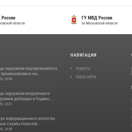
 России
ГУ МВД России
ковской области
по Московской области
И
НАВИГАЦИЯ
цы задержали подозреваемого в
Новости
проникновении в час...
Карта сайта
26, 13:36
цы задержали вооруженного
ружием дебошира в Подмос...
26, 13:21
тре информационного агентства
ная Служба Новостей...
26, 14:58