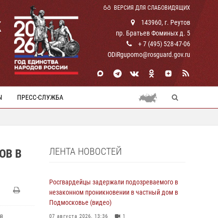
ВЕРСИЯ ДЛЯ СЛАБОВИДЯЩИХ
К
143960, г. Реутов
пр. Братьев Фоминых д. 5
+ 7 (495) 528-47-06
ODiRgupomo@rosguard.gov.ru
Ы
ПРЕСС-СЛУЖБА
ЛЕНТА НОВОСТЕЙ
ОВ В
Росгвардейцы задержали подозреваемого в
незаконном проникновении в частный дом в
Подмосковье (видео)
я
07 августа 2026, 13:36
1