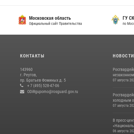
Московская область
ГУ СК
Официальный сайт Правительства
по Мос
КОНТАКТЫ
НОВОСТ
143960
Росгвардей
г. Реутов,
незаконном 
пр. Братьев Фоминых д. 5
07 августа 20
+ 7 (495) 528-47-06
ODiRgupomo@rosguard.gov.ru
Росгвардей
холодным о
07 августа 20
В пресс-цен
«Националь
06 августа 20