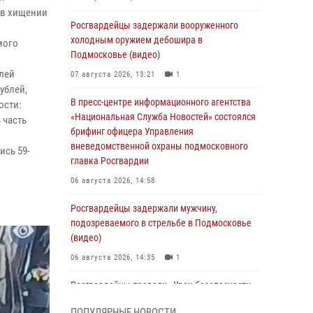
 в хищении
Росгвардейцы задержали вооруженного
холодным оружием дебошира в
мого
Подмосковье (видео)
елей
07 августа 2026, 13:21
1
ублей,
В пресс-центре информационного агентства
ости:
«Национальная Служба Новостей» состоялся
 часть
брифинг офицера Управления
вневедомственной охраны подмосковного
сь 59-
главка Росгвардии
06 августа 2026, 14:58
Росгвардейцы задержали мужчину,
подозреваемого в стрельбе в Подмосковье
(видео)
06 августа 2026, 14:35
1
Росгвардейцы провели «Урок безопасности»
для детей в Подмосковье
ПОПУЛЯРНЫЕ НОВОСТИ