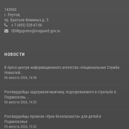
В подмосковном главке Росгвардии выявили сильнейших
143960
сотрудников спецподразделений в преодолении полосы
г. Реутов,
препятствий со стрельбой
пр. Братьев Фоминых д. 5
+ 7 (495) 528-47-06
14 июля 2026, 15:13
3
ODiRgupomo@rosguard.gov.ru
НОВОСТИ
В пресс-центре информационного агентства «Национальная Служба
Новостей...
06 августа 2026, 14:58
Росгвардейцы задержали мужчину, подозреваемого в стрельбе в
Подмосковь...
06 августа 2026, 14:35
Росгвардейцы провели «Урок безопасности» для детей в
Подмосковье
05 августа 2026, 15:52