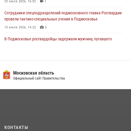
23 июля 2026, 16:02
1
Сотрудники спецподразделений подмосковного главка Росгвардии
провели тактико-специальные учения в Подмосковье
15 июля 2026, 14:22
5
В Подмосковье росгвардейцы задержали мужчину, пугавшего
жильцов многоквартирного дома охотничьим карабином (видео)
16 июля 2026, 09:00
1
Росгвардейцы в Подмосковье задержали мужчину, находящегося в
федеральном розыске (видео)
Московская область
Официальный сайт Правительства
22 июля 2026, 14:15
1
Росгвардейцы предотвратили массовый налет вражеских
беспилотников в ДНР
22 июля 2026, 14:27
Росгвардейцы открыли свои двери для школьников в Подмосковье
18 июля 2026, 07:03
9
КОНТАКТЫ