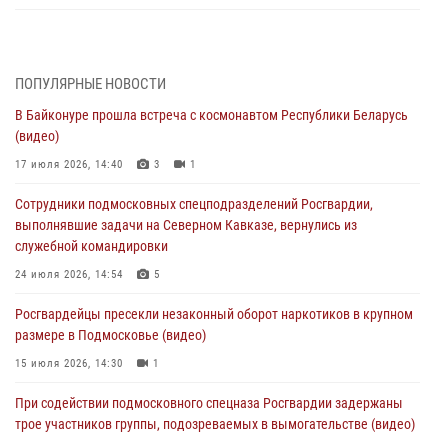
Росгвардейцы пресекли кражу сантехники, совершённую
«семейным подрядом» в Подмосковье (видео)
03 августа 2026, 15:08
1
ПОПУЛЯРНЫЕ НОВОСТИ
В Байконуре прошла встреча с космонавтом Республики Беларусь
В Подмосковье отметили годовщину со Дня образования ОМОН
(видео)
«Пересвет»
17 июля 2026, 14:40
3
1
02 августа 2026, 18:01
8
Сотрудники подмосковных спецподразделений Росгвардии,
Офицер подмосковного главка Росгвардии стал гостем эфира
выполнявшие задачи на Северном Кавказе, вернулись из
«Радио 1»
служебной командировки
01 августа 2026, 17:57
24 июля 2026, 14:54
5
Росгвардейцы задержали рецидивиста, подозреваемого в краже на
Росгвардейцы пресекли незаконный оборот наркотиков в крупном
крупную сумму в Подмосковье
размере в Подмосковье (видео)
31 июля 2026, 13:00
15 июля 2026, 14:30
1
Росгвардейцы задержали подозреваемых в мошеннических
При содействии подмосковного спецназа Росгвардии задержаны
действиях в Подмосковье (видео)
трое участников группы, подозреваемых в вымогательстве (видео)
31 июля 2026, 09:00