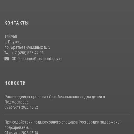
22 июля 2026, 14:27
Росгвардейцы открыли свои двери для школьников в Подмосковье
18 июля 2026, 07:03
9
КОНТАКТЫ
В подмосковном главке Росгвардии выявили сильнейших
143960
сотрудников спецподразделений в преодолении полосы
г. Реутов,
препятствий со стрельбой
пр. Братьев Фоминых д. 5
+ 7 (495) 528-47-06
14 июля 2026, 15:13
3
ODiRgupomo@rosguard.gov.ru
НОВОСТИ
Росгвардейцы провели «Урок безопасности» для детей в
Подмосковье
05 августа 2026, 15:52
При содействии подмосковного спецназа Росгвардии задержаны
подозреваем...
05 августа 2026, 15:48