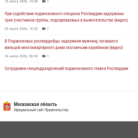
15 июля 2026, 14:30
1
30 июля 2026, 13:00
5
1
При содействии подмосковного спецназа Росгвардии задержаны
Росгвардейцы задержали нетрезвую автоледи в Подмосковье
трое участников группы, подозреваемых в вымогательстве (видео)
30 июля 2026, 08:00
1
23 июля 2026, 16:02
1
В Подмосковье росгвардейцы задержали мужчину, пугавшего
жильцов многоквартирного дома охотничьим карабином (видео)
16 июля 2026, 09:00
1
Сотрудники спецподразделений подмосковного главка Росгвардии
провели тактико-специальные учения в Подмосковье
15 июля 2026, 14:22
5
Росгвардейцы в Подмосковье задержали мужчину, находящегося в
федеральном розыске (видео)
Московская область
Официальный сайт Правительства
22 июля 2026, 14:15
1
Росгвардейцы предотвратили массовый налет вражеских
беспилотников в ДНР