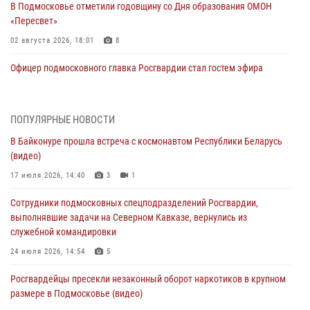
В Подмосковье отметили годовщину со Дня образования ОМОН
«Пересвет»
02 августа 2026, 18:01
8
Офицер подмосковного главка Росгвардии стал гостем эфира
«Радио 1»
01 августа 2026, 17:57
ПОПУЛЯРНЫЕ НОВОСТИ
Росгвардейцы задержали рецидивиста, подозреваемого в краже на
В Байконуре прошла встреча с космонавтом Республики Беларусь
крупную сумму в Подмосковье
(видео)
31 июля 2026, 13:00
17 июля 2026, 14:40
3
1
Росгвардейцы задержали подозреваемых в мошеннических
Сотрудники подмосковных спецподразделений Росгвардии,
действиях в Подмосковье (видео)
выполнявшие задачи на Северном Кавказе, вернулись из
31 июля 2026, 09:00
служебной командировки
В Главном управлении Росгвардии по Московской области
24 июля 2026, 14:54
5
состоялось торжественное собрание, посвященное юбилею
Росгвардейцы пресекли незаконный оборот наркотиков в крупном
образования региональной общественной организации ветеранов
размере в Подмосковье (видео)
войск правопорядка (видео)