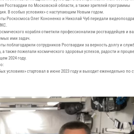
ия Росгвардии по Московской области, а также зрителей программы
дия. В особых условиях» с наступающим Новым годом.
ты Роскосмоса Олег Кононенко и Николай Чуб передали видеопоздр
МКС.
осмического корабля отметили профессионализм росгвардейцев и в
мых ими задач.
ты поблагодарили сотрудников Росгвардии за верность долгу и служб
а, а также пожелали космического здоровья успехов, радости и процв
щем 2024 году.
о:
х условиях» стартовал в июне 2023 году и выходит еженедельно по с