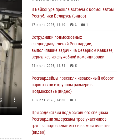
подмосковного главка Росгвардии
отработали навыки огневой подготовки на
В Байконуре прошла встреча с космонавтом
комплексных учениях
Республики Беларусь (видео)
04 августа 2026, 12:21
4
17 июля 2026, 14:40
3
1
За прошедший месяц росгвардейцы 7386 раз
Сотрудники подмосковных
выезжали по сигналам «Тревога» с
спецподразделений Росгвардии,
охраняемых объектов в Подмосковье
выполнявшие задачи на Северном Кавказе,
вернулись из служебной командировки
04 августа 2026, 12:15
24 июля 2026, 14:54
5
Росгвардейцы пресекли кражу из
супермаркета в Подмосковье (видео)
Росгвардейцы пресекли незаконный оборот
наркотиков в крупном размере в
03 августа 2026, 15:32
1
Подмосковье (видео)
Росгвардейцы пресекли кражу сантехники,
15 июля 2026, 14:30
1
совершённую «семейным подрядом» в
Подмосковье (видео)
При содействии подмосковного спецназа
Росгвардии задержаны трое участников
03 августа 2026, 15:08
1
группы, подозреваемых в вымогательстве
В Подмосковье отметили годовщину со Дня
(видео)
образования ОМОН «Пересвет»