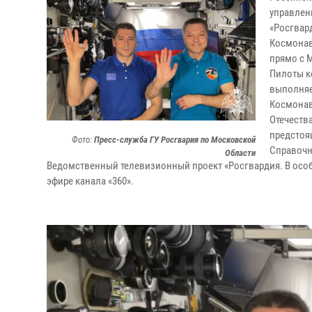
управлен
«Росгвар
Космонав
прямо с 
Пилоты к
выполняе
Космонав
Отечеств
предстоя
Фото:
Пресс-служба ГУ Росгвария по Московской
Справочн
Области
Ведомственный телевизионный проект «Росгвардия. В особы
эфире канала «360».