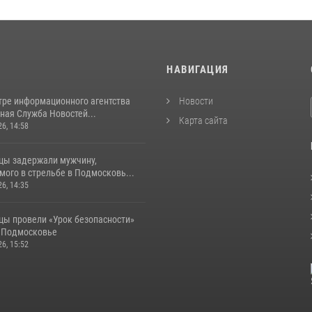
И
НАВИГАЦИЯ
тре информационного агентства
Новости
ная Служба Новостей...
Карта сайта
26, 14:58
цы задержали мужчину,
ого в стрельбе в Подмосковь...
26, 14:35
цы провели «Урок безопасности»
в Подмосковье
26, 15:52