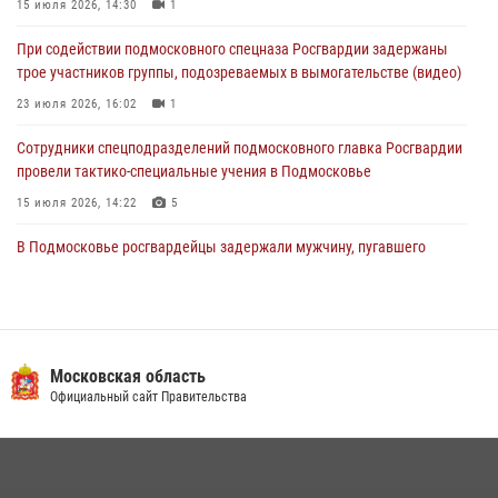
15 июля 2026, 14:30
1
Росгвардейцы пресекли кражу из супермаркета в Подмосковье
При содействии подмосковного спецназа Росгвардии задержаны
(видео)
трое участников группы, подозреваемых в вымогательстве (видео)
03 августа 2026, 15:32
1
23 июля 2026, 16:02
1
Сотрудники спецподразделений подмосковного главка Росгвардии
провели тактико-специальные учения в Подмосковье
15 июля 2026, 14:22
5
В Подмосковье росгвардейцы задержали мужчину, пугавшего
жильцов многоквартирного дома охотничьим карабином (видео)
16 июля 2026, 09:00
1
Росгвардейцы в Подмосковье задержали мужчину, находящегося в
федеральном розыске (видео)
Московская область
Официальный сайт Правительства
22 июля 2026, 14:15
1
Росгвардейцы предотвратили массовый налет вражеских
беспилотников в ДНР