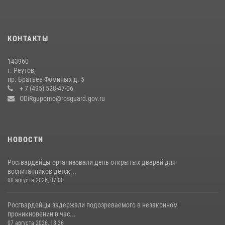
22 июля 2026, 14:27
Росгвардейцы открыли свои двери для школьников в Подмосковье
18 июля 2026, 07:03
9
КОНТАКТЫ
В подмосковном главке Росгвардии выявили сильнейших
143960
сотрудников спецподразделений в преодолении полосы
г. Реутов,
препятствий со стрельбой
пр. Братьев Фоминых д. 5
+ 7 (495) 528-47-06
14 июля 2026, 15:13
3
ODiRgupomo@rosguard.gov.ru
НОВОСТИ
Росгвардейцы организовали день открытых дверей для
воспитанников детск...
08 августа 2026, 07:00
Росгвардейцы задержали подозреваемого в незаконном
проникновении в час...
07 августа 2026, 13:36