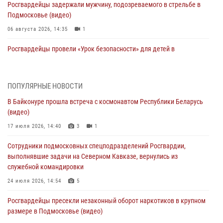
Росгвардейцы задержали мужчину, подозреваемого в стрельбе в
Подмосковье (видео)
06 августа 2026, 14:35
1
Росгвардейцы провели «Урок безопасности» для детей в
Подмосковье
05 августа 2026, 15:52
4
ПОПУЛЯРНЫЕ НОВОСТИ
При содействии подмосковного спецназа Росгвардии задержаны
В Байконуре прошла встреча с космонавтом Республики Беларусь
подозреваемые в организации незаконной миграции и
(видео)
изготовлении поддельных документов (видео)
17 июля 2026, 14:40
3
1
05 августа 2026, 15:48
1
Сотрудники подмосковных спецподразделений Росгвардии,
Сотрудники спецподразделения подмосковного главка Росгвардии
выполнявшие задачи на Северном Кавказе, вернулись из
отработали навыки огневой подготовки на комплексных учениях
служебной командировки
04 августа 2026, 12:21
4
24 июля 2026, 14:54
5
За прошедший месяц росгвардейцы 7386 раз выезжали по
Росгвардейцы пресекли незаконный оборот наркотиков в крупном
сигналам «Тревога» с охраняемых объектов в Подмосковье
размере в Подмосковье (видео)
04 августа 2026, 12:15