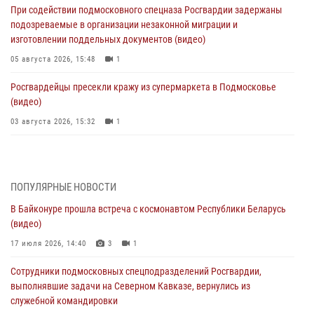
При содействии подмосковного спецназа Росгвардии задержаны
подозреваемые в организации незаконной миграции и
изготовлении поддельных документов (видео)
05 августа 2026, 15:48
1
Росгвардейцы пресекли кражу из супермаркета в Подмосковье
(видео)
03 августа 2026, 15:32
1
Росгвардейцы пресекли кражу сантехники, совершённую
«семейным подрядом» в Подмосковье (видео)
03 августа 2026, 15:08
1
ПОПУЛЯРНЫЕ НОВОСТИ
В Байконуре прошла встреча с космонавтом Республики Беларусь
В Подмосковье отметили годовщину со Дня образования ОМОН
(видео)
«Пересвет»
17 июля 2026, 14:40
3
1
02 августа 2026, 18:01
8
Сотрудники подмосковных спецподразделений Росгвардии,
Офицер подмосковного главка Росгвардии стал гостем эфира
выполнявшие задачи на Северном Кавказе, вернулись из
«Радио 1»
служебной командировки
01 августа 2026, 17:57