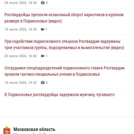
24 июля 2026, 14:54
5
Росгвардейцы задержали рецидивиста, подозреваемого в краже на
Росгвардейцы пресекли незаконный оборот наркотиков в крупном
крупную сумму в Подмосковье
размере в Подмосковье (видео)
31 июля 2026, 13:00
15 июля 2026, 14:30
1
Росгвардейцы задержали подозреваемых в мошеннических
При содействии подмосковного спецназа Росгвардии задержаны
действиях в Подмосковье (видео)
трое участников группы, подозреваемых в вымогательстве (видео)
31 июля 2026, 09:00
23 июля 2026, 16:02
1
Сотрудники спецподразделений подмосковного главка Росгвардии
провели тактико-специальные учения в Подмосковье
15 июля 2026, 14:22
5
В Подмосковье росгвардейцы задержали мужчину, пугавшего
жильцов многоквартирного дома охотничьим карабином (видео)
16 июля 2026, 09:00
1
Росгвардейцы в Подмосковье задержали мужчину, находящегося в
федеральном розыске (видео)
Московская область