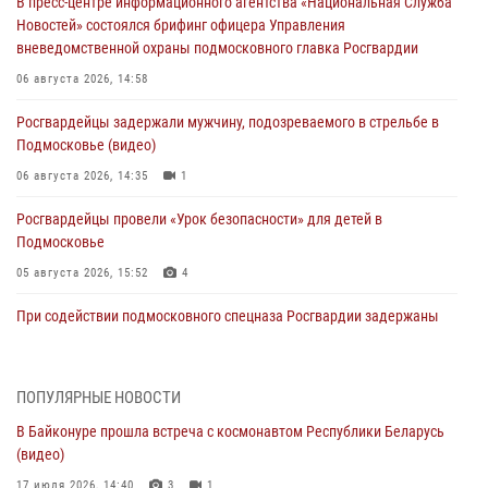
В пресс-центре информационного агентства «Национальная Служба
Новостей» состоялся брифинг офицера Управления
вневедомственной охраны подмосковного главка Росгвардии
06 августа 2026, 14:58
Росгвардейцы задержали мужчину, подозреваемого в стрельбе в
Подмосковье (видео)
06 августа 2026, 14:35
1
Росгвардейцы провели «Урок безопасности» для детей в
Подмосковье
05 августа 2026, 15:52
4
При содействии подмосковного спецназа Росгвардии задержаны
подозреваемые в организации незаконной миграции и
изготовлении поддельных документов (видео)
05 августа 2026, 15:48
1
ПОПУЛЯРНЫЕ НОВОСТИ
В Байконуре прошла встреча с космонавтом Республики Беларусь
Сотрудники спецподразделения подмосковного главка Росгвардии
(видео)
отработали навыки огневой подготовки на комплексных учениях
17 июля 2026, 14:40
3
1