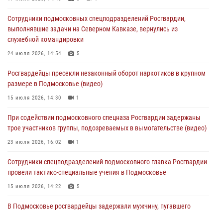
04 августа 2026, 12:21
4
Сотрудники подмосковных спецподразделений Росгвардии,
За прошедший месяц росгвардейцы 7386 раз выезжали по
выполнявшие задачи на Северном Кавказе, вернулись из
сигналам «Тревога» с охраняемых объектов в Подмосковье
служебной командировки
04 августа 2026, 12:15
24 июля 2026, 14:54
5
Росгвардейцы пресекли кражу из супермаркета в Подмосковье
Росгвардейцы пресекли незаконный оборот наркотиков в крупном
(видео)
размере в Подмосковье (видео)
03 августа 2026, 15:32
1
15 июля 2026, 14:30
1
Росгвардейцы пресекли кражу сантехники, совершённую
При содействии подмосковного спецназа Росгвардии задержаны
«семейным подрядом» в Подмосковье (видео)
трое участников группы, подозреваемых в вымогательстве (видео)
03 августа 2026, 15:08
1
23 июля 2026, 16:02
1
Сотрудники спецподразделений подмосковного главка Росгвардии
провели тактико-специальные учения в Подмосковье
15 июля 2026, 14:22
5
В Подмосковье росгвардейцы задержали мужчину, пугавшего
жильцов многоквартирного дома охотничьим карабином (видео)