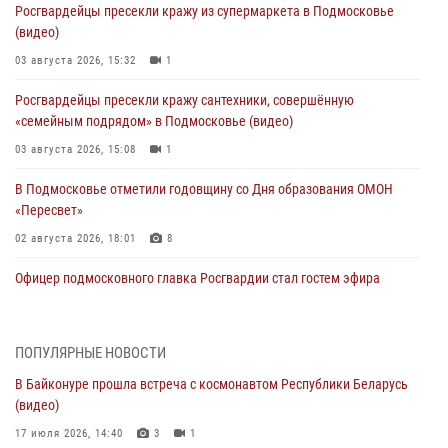
Росгвардейцы пресекли кражу из супермаркета в Подмосковье
(видео)
03 августа 2026, 15:32
1
Росгвардейцы пресекли кражу сантехники, совершённую
«семейным подрядом» в Подмосковье (видео)
03 августа 2026, 15:08
1
В Подмосковье отметили годовщину со Дня образования ОМОН
«Пересвет»
02 августа 2026, 18:01
8
Офицер подмосковного главка Росгвардии стал гостем эфира
«Радио 1»
01 августа 2026, 17:57
ПОПУЛЯРНЫЕ НОВОСТИ
Росгвардейцы задержали рецидивиста, подозреваемого в краже на
В Байконуре прошла встреча с космонавтом Республики Беларусь
крупную сумму в Подмосковье
(видео)
31 июля 2026, 13:00
17 июля 2026, 14:40
3
1