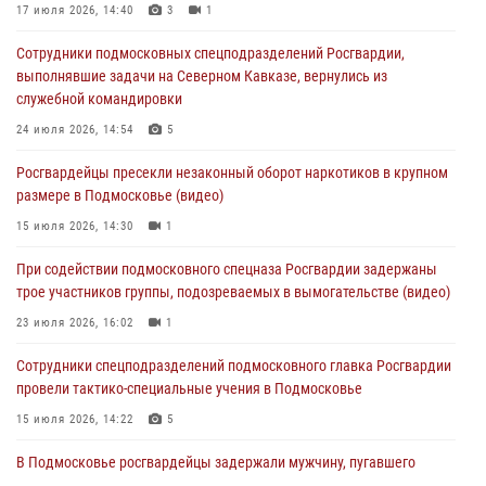
17 июля 2026, 14:40
3
1
02 августа 2026, 18:01
8
Сотрудники подмосковных спецподразделений Росгвардии,
Офицер подмосковного главка Росгвардии стал гостем эфира
выполнявшие задачи на Северном Кавказе, вернулись из
«Радио 1»
служебной командировки
01 августа 2026, 17:57
24 июля 2026, 14:54
5
Росгвардейцы задержали рецидивиста, подозреваемого в краже на
Росгвардейцы пресекли незаконный оборот наркотиков в крупном
крупную сумму в Подмосковье
размере в Подмосковье (видео)
31 июля 2026, 13:00
15 июля 2026, 14:30
1
Росгвардейцы задержали подозреваемых в мошеннических
При содействии подмосковного спецназа Росгвардии задержаны
действиях в Подмосковье (видео)
трое участников группы, подозреваемых в вымогательстве (видео)
31 июля 2026, 09:00
23 июля 2026, 16:02
1
Сотрудники спецподразделений подмосковного главка Росгвардии
провели тактико-специальные учения в Подмосковье
15 июля 2026, 14:22
5
В Подмосковье росгвардейцы задержали мужчину, пугавшего
жильцов многоквартирного дома охотничьим карабином (видео)