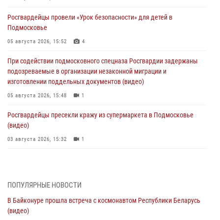
Росгвардейцы провели «Урок безопасности» для детей в
Подмосковье
05 августа 2026, 15:52
4
При содействии подмосковного спецназа Росгвардии задержаны
подозреваемые в организации незаконной миграции и
изготовлении поддельных документов (видео)
05 августа 2026, 15:48
1
Росгвардейцы пресекли кражу из супермаркета в Подмосковье
(видео)
03 августа 2026, 15:32
1
Росгвардейцы пресекли кражу сантехники, совершённую
«семейным подрядом» в Подмосковье (видео)
03 августа 2026, 15:08
1
ПОПУЛЯРНЫЕ НОВОСТИ
В Байконуре прошла встреча с космонавтом Республики Беларусь
В Подмосковье отметили годовщину со Дня образования ОМОН
(видео)
«Пересвет»