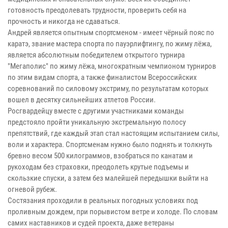
готовность преодолевать трудности, проверить себя на
прочность и никогда не сдаваться.
Андрей является опытным спортсменом - имеет чёрный пояс по
каратэ, звание мастера спорта по пауэрлифтингу, по жиму лёжа,
является абсолютным победителем открытого турнира
"Мегаполис" по жиму лёжа, многократным чемпионом турниров
по этим видам спорта, а также финалистом Всероссийских
соревнований по силовому экстриму, по результатам которых
вошел в десятку сильнейших атлетов России.
Росгвардейцу вместе с другими участниками команды
предстояло пройти уникальную экстремальную полосу
препятствий, где каждый этап стал настоящим испытанием силы,
воли и характера. Спортсменам нужно было поднять и толкнуть
бревно весом 500 килограммов, взобраться по канатам и
рукоходам без страховки, преодолеть крутые подъемы и
скользкие спуски, а затем без малейшей передышки выйти на
огневой рубеж.
Состязания проходили в реальных погодных условиях под
проливным дождем, при порывистом ветре и холоде. По словам
самих наставников и судей проекта, даже ветераны