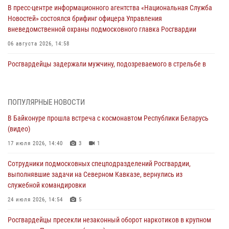
В пресс-центре информационного агентства «Национальная Служба
Новостей» состоялся брифинг офицера Управления
вневедомственной охраны подмосковного главка Росгвардии
06 августа 2026, 14:58
Росгвардейцы задержали мужчину, подозреваемого в стрельбе в
Подмосковье (видео)
06 августа 2026, 14:35
1
ПОПУЛЯРНЫЕ НОВОСТИ
Росгвардейцы провели «Урок безопасности» для детей в
В Байконуре прошла встреча с космонавтом Республики Беларусь
Подмосковье
(видео)
05 августа 2026, 15:52
4
17 июля 2026, 14:40
3
1
При содействии подмосковного спецназа Росгвардии задержаны
Сотрудники подмосковных спецподразделений Росгвардии,
подозреваемые в организации незаконной миграции и
выполнявшие задачи на Северном Кавказе, вернулись из
изготовлении поддельных документов (видео)
служебной командировки
05 августа 2026, 15:48
1
24 июля 2026, 14:54
5
Сотрудники спецподразделения подмосковного главка Росгвардии
Росгвардейцы пресекли незаконный оборот наркотиков в крупном
отработали навыки огневой подготовки на комплексных учениях