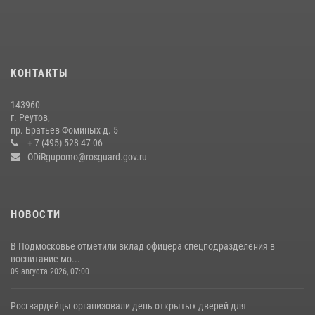
федеральном розыске (видео)
22 июля 2026, 14:15
1
В подмосковном главке Росгвардии выявили сильнейших
сотрудников спецподразделений в преодолении полосы
КОНТАКТЫ
препятствий со стрельбой
14 июля 2026, 15:13
3
143960
г. Реутов,
Росгвардейцы открыли свои двери для школьников в Подмосковье
пр. Братьев Фоминых д. 5
+ 7 (495) 528-47-06
18 июля 2026, 07:03
9
ODiRgupomo@rosguard.gov.ru
НОВОСТИ
В Подмосковье отметили вклад офицера спецподразделения в
воспитание мо...
09 августа 2026, 07:00
Росгвардейцы организовали день открытых дверей для