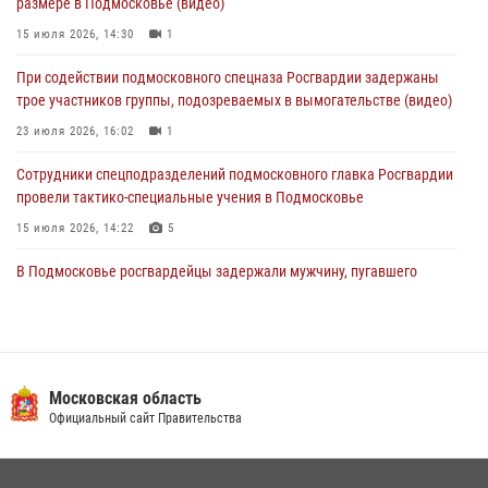
размере в Подмосковье (видео)
04 августа 2026, 12:21
4
15 июля 2026, 14:30
1
За прошедший месяц росгвардейцы 7386 раз выезжали по
При содействии подмосковного спецназа Росгвардии задержаны
сигналам «Тревога» с охраняемых объектов в Подмосковье
трое участников группы, подозреваемых в вымогательстве (видео)
04 августа 2026, 12:15
23 июля 2026, 16:02
1
Сотрудники спецподразделений подмосковного главка Росгвардии
провели тактико-специальные учения в Подмосковье
15 июля 2026, 14:22
5
В Подмосковье росгвардейцы задержали мужчину, пугавшего
жильцов многоквартирного дома охотничьим карабином (видео)
16 июля 2026, 09:00
1
Росгвардейцы предотвратили массовый налет вражеских
беспилотников в ДНР
Московская область
Официальный сайт Правительства
22 июля 2026, 14:27
Росгвардейцы в Подмосковье задержали мужчину, находящегося в