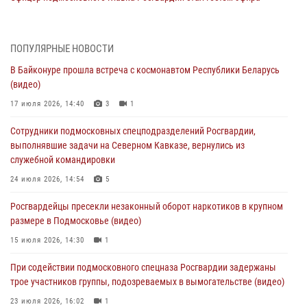
«Радио 1»
01 августа 2026, 17:57
ПОПУЛЯРНЫЕ НОВОСТИ
Росгвардейцы задержали рецидивиста, подозреваемого в краже на
В Байконуре прошла встреча с космонавтом Республики Беларусь
крупную сумму в Подмосковье
(видео)
31 июля 2026, 13:00
17 июля 2026, 14:40
3
1
Росгвардейцы задержали подозреваемых в мошеннических
Сотрудники подмосковных спецподразделений Росгвардии,
действиях в Подмосковье (видео)
выполнявшие задачи на Северном Кавказе, вернулись из
31 июля 2026, 09:00
служебной командировки
В Главном управлении Росгвардии по Московской области
24 июля 2026, 14:54
5
состоялось торжественное собрание, посвященное юбилею
Росгвардейцы пресекли незаконный оборот наркотиков в крупном
образования региональной общественной организации ветеранов
размере в Подмосковье (видео)
войск правопорядка (видео)
15 июля 2026, 14:30
1
30 июля 2026, 13:00
5
1
При содействии подмосковного спецназа Росгвардии задержаны
Росгвардейцы задержали нетрезвую автоледи в Подмосковье
трое участников группы, подозреваемых в вымогательстве (видео)
30 июля 2026, 08:00
1
23 июля 2026, 16:02
1