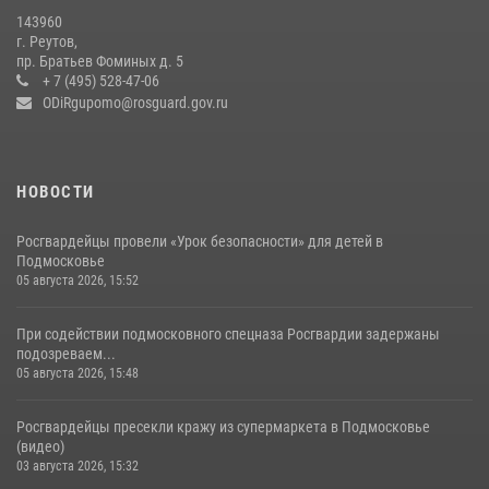
В подмосковном главке Росгвардии выявили сильнейших
143960
сотрудников спецподразделений в преодолении полосы
г. Реутов,
препятствий со стрельбой
пр. Братьев Фоминых д. 5
+ 7 (495) 528-47-06
14 июля 2026, 15:13
3
ODiRgupomo@rosguard.gov.ru
НОВОСТИ
Росгвардейцы провели «Урок безопасности» для детей в
Подмосковье
05 августа 2026, 15:52
При содействии подмосковного спецназа Росгвардии задержаны
подозреваем...
05 августа 2026, 15:48
Росгвардейцы пресекли кражу из супермаркета в Подмосковье
(видео)
03 августа 2026, 15:32