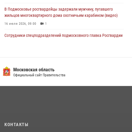
В Подмосковье росгвардейцы задержали мужчину, пугавшего
жильцов многоквартирного дома охотничьим карабином (видео)
16 июля 2026, 09:00
1
Сотрудники спецподразделений подмосковного главка Росгвардии
провели тактико-специальные учения в Подмосковье
15 июля 2026, 14:22
5
Росгвардейцы в Подмосковье задержали мужчину, находящегося в
федеральном розыске (видео)
Московская область
Официальный сайт Правительства
22 июля 2026, 14:15
1
Росгвардейцы предотвратили массовый налет вражеских
беспилотников в ДНР
22 июля 2026, 14:27
Росгвардейцы открыли свои двери для школьников в Подмосковье
18 июля 2026, 07:03
9
КОНТАКТЫ