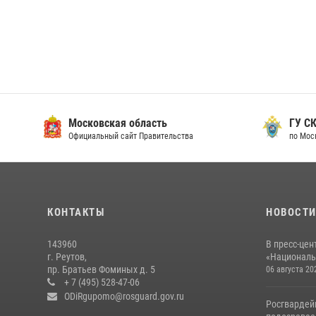
Московская область
ГУ СК
Официальный сайт Правительства
по Мос
КОНТАКТЫ
НОВОСТ
143960
В пресс-цен
г. Реутов,
«Националь
пр. Братьев Фоминых д. 5
06 августа 20
+ 7 (495) 528-47-06
ODiRgupomo@rosguard.gov.ru
Росгвардей