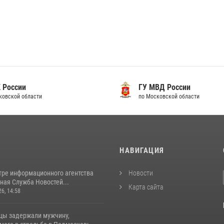
 России
ГУ МВД России
ковской области
по Московской области
И
НАВИГАЦИЯ
тре информационного агентства
Новости
ная Служба Новостей...
Карта сайта
26, 14:58
цы задержали мужчину,