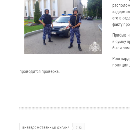
располож
задержал
его в от
факту пр
Прибыв н
в сумку 
были зам
Росгвард
полиции 
проводится проверка.
ВНЕВЕДОМСТВЕННАЯ ОХРАНА
2182