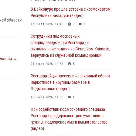
подмосковного главка Росгвардии
отработали навыки огневой подготовки на
В Байконуре прошла встреча с космонавтом
комплексных учениях
Республики Беларусь (видео)
кой области
04 августа 2026, 12:21
4
17 июля 2026, 14:40
3
1
За прошедший месяц росгвардейцы 7386 раз
Сотрудники подмосковных
выезжали по сигналам «Тревога» с
спецподразделений Росгвардии,
охраняемых объектов в Подмосковье
выполнявшие задачи на Северном Кавказе,
вернулись из служебной командировки
04 августа 2026, 12:15
ующая →
24 июля 2026, 14:54
5
Росгвардейцы пресекли кражу из
супермаркета в Подмосковье (видео)
Росгвардейцы пресекли незаконный оборот
наркотиков в крупном размере в
03 августа 2026, 15:32
1
Подмосковье (видео)
Росгвардейцы пресекли кражу сантехники,
15 июля 2026, 14:30
1
совершённую «семейным подрядом» в
Подмосковье (видео)
При содействии подмосковного спецназа
Росгвардии задержаны трое участников
03 августа 2026, 15:08
1
группы, подозреваемых в вымогательстве
В Подмосковье отметили годовщину со Дня
(видео)
образования ОМОН «Пересвет»