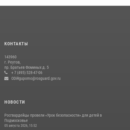
Росгвардейцы предотвратили массовый налет вражеских
беспилотников в ДНР
22 июля 2026, 14:27
Росгвардейцы открыли свои двери для школьников в Подмосковье
18 июля 2026, 07:03
9
КОНТАКТЫ
В подмосковном главке Росгвардии выявили сильнейших
143960
сотрудников спецподразделений в преодолении полосы
г. Реутов,
препятствий со стрельбой
пр. Братьев Фоминых д. 5
+ 7 (495) 528-47-06
14 июля 2026, 15:13
3
ODiRgupomo@rosguard.gov.ru
НОВОСТИ
Росгвардейцы провели «Урок безопасности» для детей в
Подмосковье
05 августа 2026, 15:52