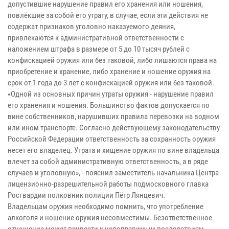
допустившие нарушение правил его хранения или ношения,
повлёкшие за собой его утрату, в случае, если эти действия не
содержат признаков уголовно наказуемого деяния,
привлекаются к административной ответственности с
наложением штрафа в размере от 5 до 10 тысяч рублей с
конфискацией оружия или без таковой, либо лишаются права на
приобретение и хранение, либо хранение и ношение оружия на
срок от 1 года до 3 лет с конфискацией оружия или без таковой.
«Одной из основных причин утраты оружия - нарушение правил
его хранения и ношения. Большинство фактов допускается по
вине собственников, нарушивших правила перевозки на водном
или ином транспорте. Согласно действующему законодательству
Российской Федерации ответственность за сохранность оружия
несет его владелец. Утрата и хищение оружия по вине владельца
влечет за собой административную ответственность, а в ряде
случаев и уголовную», - пояснил заместитель начальника Центра
лицензионно-разрешительной работы подмосковного главка
Росгвардии полковник полиции Пётр Лянцевич.
Владельцам оружия необходимо помнить, что употребление
алкоголя и ношение оружия несовместимы. Безответственное
отношение может привести к непоправимым последствиям.