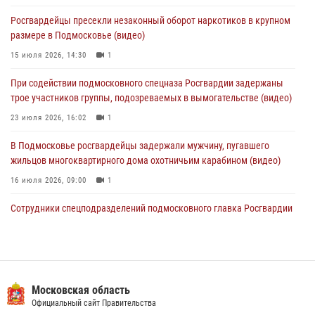
состоялось торжественное собрание, посвященное юбилею
Росгвардейцы пресекли незаконный оборот наркотиков в крупном
образования региональной общественной организации ветеранов
размере в Подмосковье (видео)
войск правопорядка (видео)
15 июля 2026, 14:30
1
30 июля 2026, 13:00
5
1
При содействии подмосковного спецназа Росгвардии задержаны
Росгвардейцы задержали нетрезвую автоледи в Подмосковье
трое участников группы, подозреваемых в вымогательстве (видео)
30 июля 2026, 08:00
1
23 июля 2026, 16:02
1
В Подмосковье росгвардейцы задержали мужчину, пугавшего
жильцов многоквартирного дома охотничьим карабином (видео)
16 июля 2026, 09:00
1
Сотрудники спецподразделений подмосковного главка Росгвардии
провели тактико-специальные учения в Подмосковье
15 июля 2026, 14:22
5
Росгвардейцы в Подмосковье задержали мужчину, находящегося в
федеральном розыске (видео)
Московская область
Официальный сайт Правительства
22 июля 2026, 14:15
1