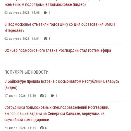
«семейным подрядом» в Подмосковье (видео)
03 августа 2026, 15:08
1
В Подмосковье отметили годовщину со Дня образования ОМОН
«Пересвет»
02 августа 2026, 18:01
8
Офицер подмосковного главка Росгвардии стал гостем эфира
«Радио 1»
01 августа 2026, 17:57
ПОПУЛЯРНЫЕ НОВОСТИ
Росгвардейцы задержали рецидивиста, подозреваемого в краже на
В Байконуре прошла встреча с космонавтом Республики Беларусь
крупную сумму в Подмосковье
(видео)
31 июля 2026, 13:00
17 июля 2026, 14:40
3
1
Росгвардейцы задержали подозреваемых в мошеннических
Сотрудники подмосковных спецподразделений Росгвардии,
действиях в Подмосковье (видео)
выполнявшие задачи на Северном Кавказе, вернулись из
31 июля 2026, 09:00
служебной командировки
В Главном управлении Росгвардии по Московской области
24 июля 2026, 14:54
5