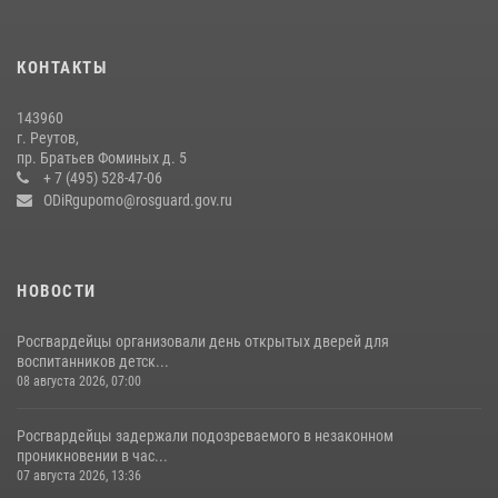
Росгвардейцы открыли свои двери для школьников в Подмосковье
18 июля 2026, 07:03
9
КОНТАКТЫ
В подмосковном главке Росгвардии выявили сильнейших
143960
сотрудников спецподразделений в преодолении полосы
г. Реутов,
препятствий со стрельбой
пр. Братьев Фоминых д. 5
+ 7 (495) 528-47-06
14 июля 2026, 15:13
3
ODiRgupomo@rosguard.gov.ru
НОВОСТИ
Росгвардейцы организовали день открытых дверей для
воспитанников детск...
08 августа 2026, 07:00
Росгвардейцы задержали подозреваемого в незаконном
проникновении в час...
07 августа 2026, 13:36