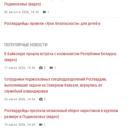
Подмосковье (видео)
06 августа 2026, 14:35
1
Росгвардейцы провели «Урок безопасности» для детей в
Подмосковье
05 августа 2026, 15:52
4
ПОПУЛЯРНЫЕ НОВОСТИ
При содействии подмосковного спецназа Росгвардии задержаны
В Байконуре прошла встреча с космонавтом Республики Беларусь
подозреваемые в организации незаконной миграции и
(видео)
изготовлении поддельных документов (видео)
17 июля 2026, 14:40
3
1
05 августа 2026, 15:48
1
Сотрудники подмосковных спецподразделений Росгвардии,
Сотрудники спецподразделения подмосковного главка Росгвардии
выполнявшие задачи на Северном Кавказе, вернулись из
отработали навыки огневой подготовки на комплексных учениях
служебной командировки
04 августа 2026, 12:21
4
24 июля 2026, 14:54
5
За прошедший месяц росгвардейцы 7386 раз выезжали по
Росгвардейцы пресекли незаконный оборот наркотиков в крупном
сигналам «Тревога» с охраняемых объектов в Подмосковье
размере в Подмосковье (видео)
04 августа 2026, 12:15
15 июля 2026, 14:30
1