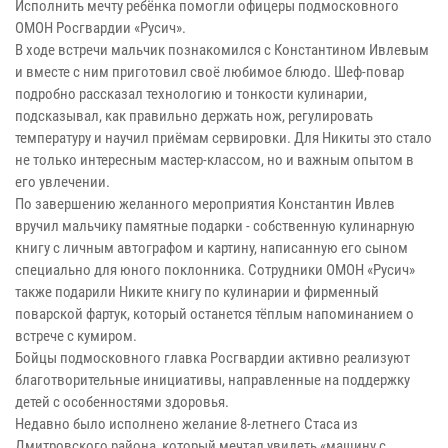
Исполнить мечту ребёнка помогли офицеры подмосковного
ОМОН Росгвардии «Русич».
В ходе встречи мальчик познакомился с Константином Ивлевым
и вместе с ним приготовил своё любимое блюдо. Шеф-повар
подробно рассказал технологию и тонкости кулинарии,
подсказывал, как правильно держать нож, регулировать
температуру и научил приёмам сервировки. Для Никиты это стало
не только интересным мастер-классом, но и важным опытом в
его увлечении.
По завершению желанного мероприятия Константин Ивлев
вручил мальчику памятные подарки - собственную кулинарную
книгу с личным автографом и картину, написанную его сыном
специально для юного поклонника. Сотрудники ОМОН «Русич»
также подарили Никите книгу по кулинарии и фирменный
поварской фартук, который останется тёплым напоминанием о
встрече с кумиром.
Бойцы подмосковного главка Росгвардии активно реализуют
благотворительные инициативы, направленные на поддержку
детей с особенностями здоровья.
Недавно было исполнено желание 8-летнего Стаса из
Дмитровского района, который мечтал увидеть «машину с