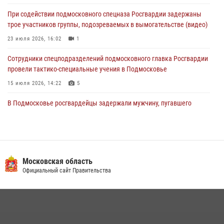
Росгвардейцы пресекли кражу из супермаркета в Подмосковье
При содействии подмосковного спецназа Росгвардии задержаны
(видео)
трое участников группы, подозреваемых в вымогательстве (видео)
03 августа 2026, 15:32
1
23 июля 2026, 16:02
1
Сотрудники спецподразделений подмосковного главка Росгвардии
провели тактико-специальные учения в Подмосковье
15 июля 2026, 14:22
5
В Подмосковье росгвардейцы задержали мужчину, пугавшего
жильцов многоквартирного дома охотничьим карабином (видео)
16 июля 2026, 09:00
1
Росгвардейцы в Подмосковье задержали мужчину, находящегося в
федеральном розыске (видео)
Московская область
Официальный сайт Правительства
22 июля 2026, 14:15
1
Росгвардейцы предотвратили массовый налет вражеских
беспилотников в ДНР
22 июля 2026, 14:27