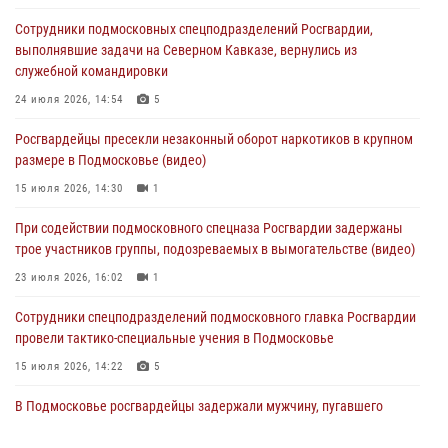
Сотрудники подмосковных спецподразделений Росгвардии,
Офицер подмосковного главка Росгвардии стал гостем эфира
выполнявшие задачи на Северном Кавказе, вернулись из
«Радио 1»
служебной командировки
01 августа 2026, 17:57
24 июля 2026, 14:54
5
Росгвардейцы задержали рецидивиста, подозреваемого в краже на
Росгвардейцы пресекли незаконный оборот наркотиков в крупном
крупную сумму в Подмосковье
размере в Подмосковье (видео)
31 июля 2026, 13:00
15 июля 2026, 14:30
1
Росгвардейцы задержали подозреваемых в мошеннических
При содействии подмосковного спецназа Росгвардии задержаны
действиях в Подмосковье (видео)
трое участников группы, подозреваемых в вымогательстве (видео)
31 июля 2026, 09:00
23 июля 2026, 16:02
1
Сотрудники спецподразделений подмосковного главка Росгвардии
провели тактико-специальные учения в Подмосковье
15 июля 2026, 14:22
5
В Подмосковье росгвардейцы задержали мужчину, пугавшего
жильцов многоквартирного дома охотничьим карабином (видео)