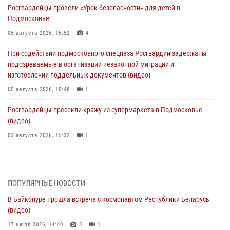
Росгвардейцы провели «Урок безопасности» для детей в
Подмосковье
05 августа 2026, 15:52
4
При содействии подмосковного спецназа Росгвардии задержаны
подозреваемые в организации незаконной миграции и
изготовлении поддельных документов (видео)
05 августа 2026, 15:48
1
Росгвардейцы пресекли кражу из супермаркета в Подмосковье
(видео)
03 августа 2026, 15:32
1
Росгвардейцы пресекли кражу сантехники, совершённую
«семейным подрядом» в Подмосковье (видео)
03 августа 2026, 15:08
1
ПОПУЛЯРНЫЕ НОВОСТИ
В Байконуре прошла встреча с космонавтом Республики Беларусь
В Подмосковье отметили годовщину со Дня образования ОМОН
(видео)
«Пересвет»
17 июля 2026, 14:40
3
1
02 августа 2026, 18:01
8