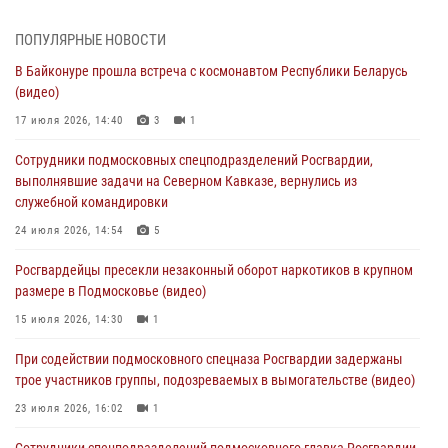
изготовлении поддельных документов (видео)
05 августа 2026, 15:48
1
ПОПУЛЯРНЫЕ НОВОСТИ
В Байконуре прошла встреча с космонавтом Республики Беларусь
Сотрудники спецподразделения подмосковного главка Росгвардии
(видео)
отработали навыки огневой подготовки на комплексных учениях
17 июля 2026, 14:40
3
1
04 августа 2026, 12:21
4
Сотрудники подмосковных спецподразделений Росгвардии,
За прошедший месяц росгвардейцы 7386 раз выезжали по
выполнявшие задачи на Северном Кавказе, вернулись из
сигналам «Тревога» с охраняемых объектов в Подмосковье
служебной командировки
04 августа 2026, 12:15
24 июля 2026, 14:54
5
Росгвардейцы пресекли кражу из супермаркета в Подмосковье
Росгвардейцы пресекли незаконный оборот наркотиков в крупном
(видео)
размере в Подмосковье (видео)
03 августа 2026, 15:32
1
15 июля 2026, 14:30
1
Росгвардейцы пресекли кражу сантехники, совершённую
При содействии подмосковного спецназа Росгвардии задержаны
«семейным подрядом» в Подмосковье (видео)
трое участников группы, подозреваемых в вымогательстве (видео)
03 августа 2026, 15:08
1
23 июля 2026, 16:02
1
Сотрудники спецподразделений подмосковного главка Росгвардии