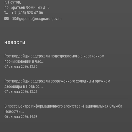
г. Реутов,
препятствий со стрельбой
пр. Братьев Фоминых д. 5
+ 7 (495) 528-47-06
14 июля 2026, 15:13
3
ODiRgupomo@rosguard.gov.ru
НОВОСТИ
Росгвардейцы задержали подозреваемого в незаконном
проникновении в час...
07 августа 2026, 13:36
Росгвардейцы задержали вооруженного холодным оружием
дебошира в Подмос...
07 августа 2026, 13:21
В пресс-центре информационного агентства «Национальная Служба
Новостей...
06 августа 2026, 14:58