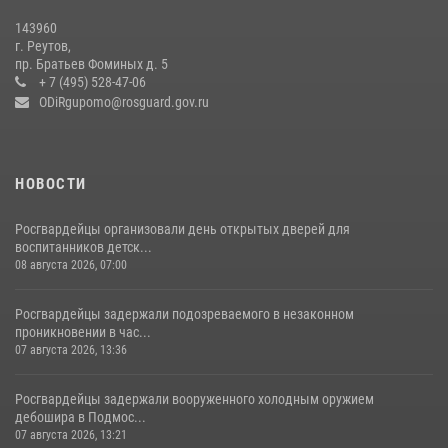
В подмосковном главке Росгвардии выявили сильнейших
143960
сотрудников спецподразделений в преодолении полосы
г. Реутов,
препятствий со стрельбой
пр. Братьев Фоминых д. 5
+ 7 (495) 528-47-06
14 июля 2026, 15:13
3
ODiRgupomo@rosguard.gov.ru
НОВОСТИ
Росгвардейцы организовали день открытых дверей для
воспитанников детск...
08 августа 2026, 07:00
Росгвардейцы задержали подозреваемого в незаконном
проникновении в час...
07 августа 2026, 13:36
Росгвардейцы задержали вооруженного холодным оружием
дебошира в Подмос...
07 августа 2026, 13:21