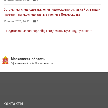
Сотрудники спецподразделений подмосковного главка Росгвардии
провели тактико-специальные учения в Подмосковье
15 июля 2026, 14:22
5
В Подмосковье росгвардейцы задержали мужчину, пугавшего
жильцов многоквартирного дома охотничьим карабином (видео)
16 июля 2026, 09:00
1
Росгвардейцы в Подмосковье задержали мужчину, находящегося в
федеральном розыске (видео)
Московская область
Официальный сайт Правительства
22 июля 2026, 14:15
1
Росгвардейцы предотвратили массовый налет вражеских
беспилотников в ДНР
22 июля 2026, 14:27
Росгвардейцы открыли свои двери для школьников в Подмосковье
18 июля 2026, 07:03
9
КОНТАКТЫ