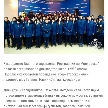
Руководство Главного управления Росгвардии по Московской
области организовало для кадетов школы №18 имени
Подольских курсантов посещение Губернаторской ёлки —
ледового шоу Татьяны Навки «Спящая красавица».
Для будущих защитников Отечества этот день стал настоящим
погружением в мир волшебства и высокого искусства. Во время
представления юные зрители с восхищением следили за
виртуозным мастерством фигуристов, завораживающей