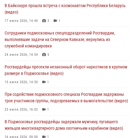
В Байконуре прошла встреча с космонавтом Республики Беларусь
В Подмосковье отметили годовщину со Дня образования ОМОН
(видео)
«Пересвет»
17 июля 2026, 14:40
3
1
02 августа 2026, 18:01
8
Сотрудники подмосковных спецподразделений Росгвардии,
Офицер подмосковного главка Росгвардии стал гостем эфира
выполнявшие задачи на Северном Кавказе, вернулись из
«Радио 1»
служебной командировки
01 августа 2026, 17:57
24 июля 2026, 14:54
5
Росгвардейцы задержали рецидивиста, подозреваемого в краже на
Росгвардейцы пресекли незаконный оборот наркотиков в крупном
крупную сумму в Подмосковье
размере в Подмосковье (видео)
31 июля 2026, 13:00
15 июля 2026, 14:30
1
Росгвардейцы задержали подозреваемых в мошеннических
При содействии подмосковного спецназа Росгвардии задержаны
действиях в Подмосковье (видео)
трое участников группы, подозреваемых в вымогательстве (видео)
31 июля 2026, 09:00
23 июля 2026, 16:02
1
В Подмосковье росгвардейцы задержали мужчину, пугавшего
жильцов многоквартирного дома охотничьим карабином (видео)
16 июля 2026, 09:00
1