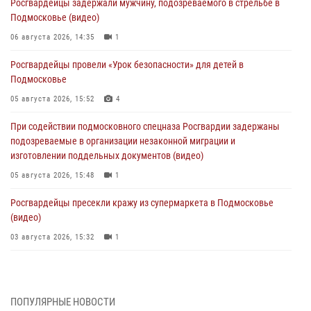
Росгвардейцы задержали мужчину, подозреваемого в стрельбе в
Подмосковье (видео)
06 августа 2026, 14:35
1
Росгвардейцы провели «Урок безопасности» для детей в
Подмосковье
05 августа 2026, 15:52
4
При содействии подмосковного спецназа Росгвардии задержаны
подозреваемые в организации незаконной миграции и
изготовлении поддельных документов (видео)
05 августа 2026, 15:48
1
Росгвардейцы пресекли кражу из супермаркета в Подмосковье
(видео)
03 августа 2026, 15:32
1
Росгвардейцы пресекли кражу сантехники, совершённую
«семейным подрядом» в Подмосковье (видео)
03 августа 2026, 15:08
1
ПОПУЛЯРНЫЕ НОВОСТИ