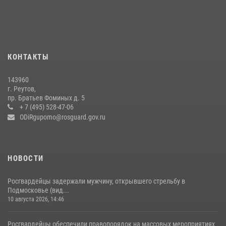
беспилотников в ДНР
22 июля 2026, 14:27
Росгвардейцы в Подмосковье задержали мужчину, находящегося в
федеральном розыске (видео)
КОНТАКТЫ
22 июля 2026, 14:15
1
143960
В подмосковном главке Росгвардии выявили сильнейших
г. Реутов,
сотрудников спецподразделений в преодолении полосы
пр. Братьев Фоминых д. 5
препятствий со стрельбой
+ 7 (495) 528-47-06
ODiRgupomo@rosguard.gov.ru
14 июля 2026, 15:13
3
НОВОСТИ
Росгвардейцы задержали мужчину, открывшего стрельбу в
Подмосковье (вид...
10 августа 2026, 14:46
Росгвардейцы обеспечили правопорядок на массовых мероприятиях