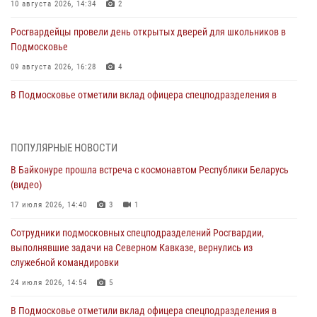
10 августа 2026, 14:34
2
Росгвардейцы провели день открытых дверей для школьников в
Подмосковье
09 августа 2026, 16:28
4
В Подмосковье отметили вклад офицера спецподразделения в
воспитание молодёжи
09 августа 2026, 07:00
2
ПОПУЛЯРНЫЕ НОВОСТИ
Росгвардейцы организовали день открытых дверей для
В Байконуре прошла встреча с космонавтом Республики Беларусь
воспитанников детского лагеря в Байконуре
(видео)
08 августа 2026, 07:00
4
17 июля 2026, 14:40
3
1
Руководитель Управления вневедомственной охраны Росгвардии
Сотрудники подмосковных спецподразделений Росгвардии,
по Московской области принял участие во Всероссийском
выполнявшие задачи на Северном Кавказе, вернулись из
совещании-семинаре в Нижнем Новгороде
служебной командировки
07 августа 2026, 14:53
8
24 июля 2026, 14:54
5
Росгвардейцы задержали подозреваемого в незаконном
В Подмосковье отметили вклад офицера спецподразделения в
проникновении в частный дом в Подмосковье (видео)