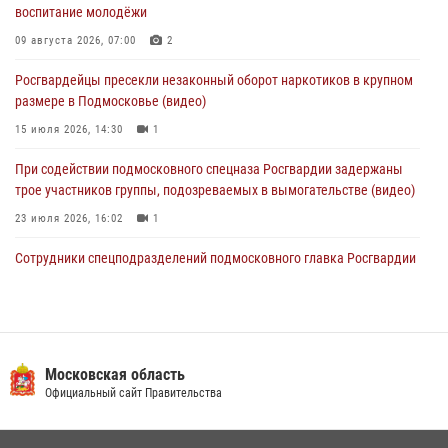
воспитание молодёжи
07 августа 2026, 13:36
1
09 августа 2026, 07:00
2
Росгвардейцы задержали вооруженного холодным оружием
Росгвардейцы пресекли незаконный оборот наркотиков в крупном
дебошира в Подмосковье (видео)
размере в Подмосковье (видео)
07 августа 2026, 13:21
1
15 июля 2026, 14:30
1
При содействии подмосковного спецназа Росгвардии задержаны
трое участников группы, подозреваемых в вымогательстве (видео)
23 июля 2026, 16:02
1
Сотрудники спецподразделений подмосковного главка Росгвардии
провели тактико-специальные учения в Подмосковье
15 июля 2026, 14:22
5
В Подмосковье росгвардейцы задержали мужчину, пугавшего
жильцов многоквартирного дома охотничьим карабином (видео)
Московская область
Официальный сайт Правительства
16 июля 2026, 09:00
1
Росгвардейцы предотвратили массовый налет вражеских