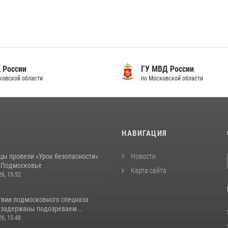
 России
ГУ МВД России
ковской области
по Московской области
И
НАВИГАЦИЯ
цы провели «Урок безопасности»
Новости
в Подмосковье
Карта сайта
26, 15:52
твии подмосковного спецназа
 задержаны подозреваем...
26, 15:48