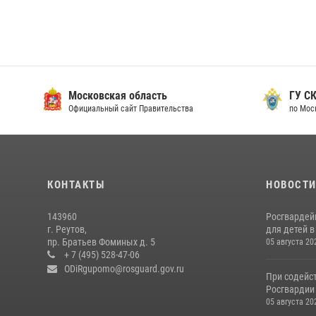
Московская область
ГУ СК
Официальный сайт Правительства
по Мос
КОНТАКТЫ
НОВОСТ
143960
Росгвардей
г. Реутов,
для детей 
пр. Братьев Фоминых д. 5
05 августа 20
+ 7 (495) 528-47-06
ODiRgupomo@rosguard.gov.ru
При содейс
Росгвардии
05 августа 20