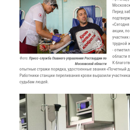
Московск
Перед за
подтверж
«Сегодня
акции, п
участник 
трудной 
- отмети
области 
Фото:
Пресс-служба Главного управления Росгвардии по
К благотв
Московской области
опытные стражи порядка, удостоенные звания «Почетный до
Работники станции переливания крови выразили участника
судьбам людей.