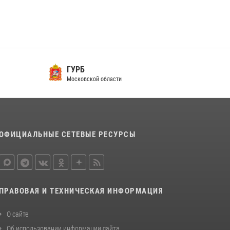
Росгвардейцы открыли свои двери для
школьников в Подмосковье
18 июля 2026, 07:03
9
В подмосковном главке Росгвардии выявили
ГУРБ
сильнейших сотрудников спецподразделений
Московской области
в преодолении полосы препятствий со
стрельбой
14 июля 2026, 15:13
3
ОФИЦИАЛЬНЫЕ СЕТЕВЫЕ РЕСУРСЫ
ПРАВОВАЯ И ТЕХНИЧЕСКАЯ ИНФОРМАЦИЯ
О сайте
Об использовании информации сайта