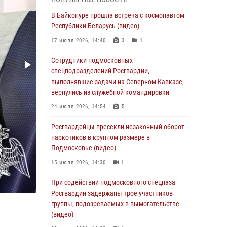
Офицер подмосковного главка Росгвардии
стал гостем эфира «Радио 1»
В Байконуре прошла встреча с космонавтом
Республики Беларусь (видео)
01 августа 2026, 17:57
17 июля 2026, 14:40
3
1
Росгвардейцы задержали рецидивиста,
подозреваемого в краже на крупную сумму в
Сотрудники подмосковных
Подмосковье
спецподразделений Росгвардии,
выполнявшие задачи на Северном Кавказе,
31 июля 2026, 13:00
вернулись из служебной командировки
Росгвардейцы задержали подозреваемых в
24 июля 2026, 14:54
5
мошеннических действиях в Подмосковье
(видео)
Росгвардейцы пресекли незаконный оборот
наркотиков в крупном размере в
31 июля 2026, 09:00
Подмосковье (видео)
В Главном управлении Росгвардии по
15 июля 2026, 14:30
1
Московской области состоялось
торжественное собрание, посвященное
При содействии подмосковного спецназа
юбилею образования региональной
Росгвардии задержаны трое участников
общественной организации ветеранов войск
группы, подозреваемых в вымогательстве
правопорядка (видео)
(видео)