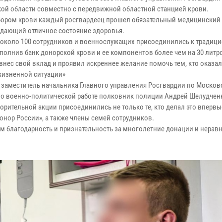
ой области совместно с передвижной областной станцией крови.
бором крови каждый росгвардеец прошел обязательный медицинский 
дающий отличное состояние здоровья.
 около 100 сотрудников и военнослужащих присоединились к традиц
ополнив банк донорской крови и ее компонентов более чем на 30 лит
внес свой вклад и проявил искреннее желание помочь тем, кто оказал
жизненной ситуации»
л заместитель начальника Главного управления Росгвардии по Москов
по военно-политической работе полковник полиции Андрей Шелудчен
орительной акции присоединились не только те, кто делал это впервые
нор России», а также члены семей сотрудников.
м благодарность и признательность за многолетние донации и нерав