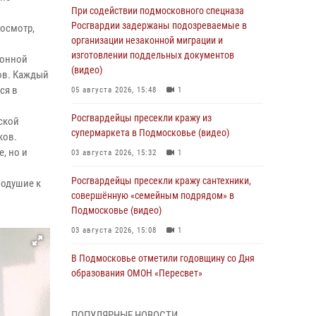
При содействии подмосковного спецназа
Росгвардии задержаны подозреваемые в
осмотр,
организации незаконной миграции и
изготовлении поддельных документов
ионной
(видео)
ров. Каждый
ся в
05 августа 2026, 15:48
1
Росгвардейцы пресекли кражу из
ской
супермаркета в Подмосковье (видео)
ков.
, но и
03 августа 2026, 15:32
1
Росгвардейцы пресекли кражу сантехники,
нодушие к
совершённую «семейным подрядом» в
Подмосковье (видео)
03 августа 2026, 15:08
1
В Подмосковье отметили годовщину со Дня
образования ОМОН «Пересвет»
02 августа 2026, 18:01
8
ПОПУЛЯРНЫЕ НОВОСТИ