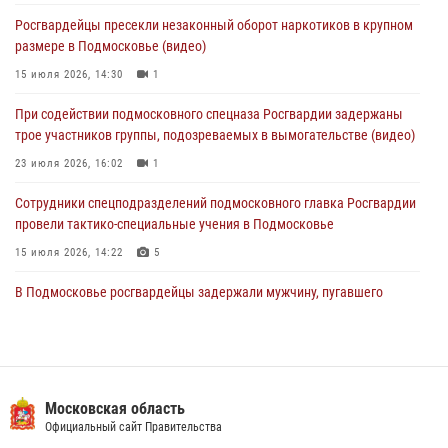
Сотрудники спецподразделения подмосковного главка Росгвардии
Росгвардейцы пресекли незаконный оборот наркотиков в крупном
отработали навыки огневой подготовки на комплексных учениях
размере в Подмосковье (видео)
04 августа 2026, 12:21
4
15 июля 2026, 14:30
1
За прошедший месяц росгвардейцы 7386 раз выезжали по
При содействии подмосковного спецназа Росгвардии задержаны
сигналам «Тревога» с охраняемых объектов в Подмосковье
трое участников группы, подозреваемых в вымогательстве (видео)
04 августа 2026, 12:15
23 июля 2026, 16:02
1
Сотрудники спецподразделений подмосковного главка Росгвардии
провели тактико-специальные учения в Подмосковье
15 июля 2026, 14:22
5
В Подмосковье росгвардейцы задержали мужчину, пугавшего
жильцов многоквартирного дома охотничьим карабином (видео)
16 июля 2026, 09:00
1
Росгвардейцы предотвратили массовый налет вражеских
беспилотников в ДНР
Московская область
Официальный сайт Правительства
22 июля 2026, 14:27