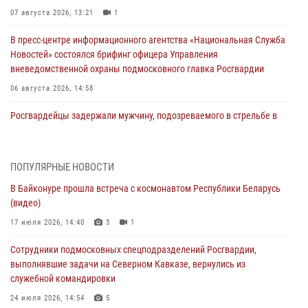
07 августа 2026, 13:21
1
В пресс-центре информационного агентства «Национальная Служба
Новостей» состоялся брифинг офицера Управления
вневедомственной охраны подмосковного главка Росгвардии
06 августа 2026, 14:58
Росгвардейцы задержали мужчину, подозреваемого в стрельбе в
Подмосковье (видео)
06 августа 2026, 14:35
1
ПОПУЛЯРНЫЕ НОВОСТИ
Росгвардейцы провели «Урок безопасности» для детей в
В Байконуре прошла встреча с космонавтом Республики Беларусь
Подмосковье
(видео)
05 августа 2026, 15:52
4
17 июля 2026, 14:40
3
1
При содействии подмосковного спецназа Росгвардии задержаны
Сотрудники подмосковных спецподразделений Росгвардии,
подозреваемые в организации незаконной миграции и
выполнявшие задачи на Северном Кавказе, вернулись из
изготовлении поддельных документов (видео)
служебной командировки
05 августа 2026, 15:48
1
24 июля 2026, 14:54
5