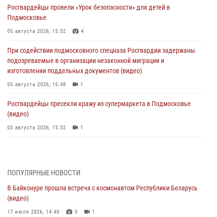
Росгвардейцы провели «Урок безопасности» для детей в
Подмосковье
05 августа 2026, 15:52
4
При содействии подмосковного спецназа Росгвардии задержаны
подозреваемые в организации незаконной миграции и
изготовлении поддельных документов (видео)
05 августа 2026, 15:48
1
Росгвардейцы пресекли кражу из супермаркета в Подмосковье
(видео)
03 августа 2026, 15:32
1
Росгвардейцы пресекли кражу сантехники, совершённую
«семейным подрядом» в Подмосковье (видео)
03 августа 2026, 15:08
1
ПОПУЛЯРНЫЕ НОВОСТИ
В Байконуре прошла встреча с космонавтом Республики Беларусь
В Подмосковье отметили годовщину со Дня образования ОМОН
(видео)
«Пересвет»
17 июля 2026, 14:40
3
1
02 августа 2026, 18:01
8