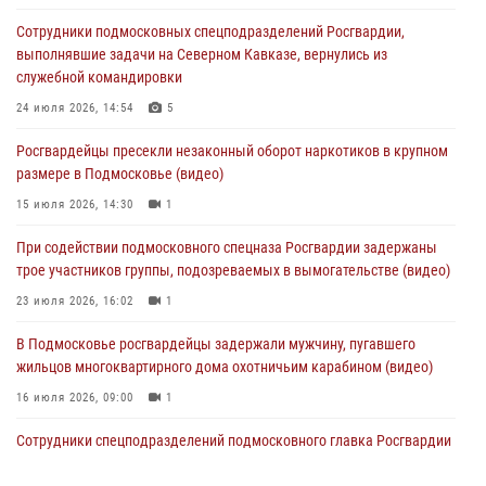
Сотрудники подмосковных спецподразделений Росгвардии,
Офицер подмосковного главка Росгвардии стал гостем эфира
выполнявшие задачи на Северном Кавказе, вернулись из
«Радио 1»
служебной командировки
01 августа 2026, 17:57
24 июля 2026, 14:54
5
Росгвардейцы задержали рецидивиста, подозреваемого в краже на
Росгвардейцы пресекли незаконный оборот наркотиков в крупном
крупную сумму в Подмосковье
размере в Подмосковье (видео)
31 июля 2026, 13:00
15 июля 2026, 14:30
1
Росгвардейцы задержали подозреваемых в мошеннических
При содействии подмосковного спецназа Росгвардии задержаны
действиях в Подмосковье (видео)
трое участников группы, подозреваемых в вымогательстве (видео)
31 июля 2026, 09:00
23 июля 2026, 16:02
1
В Подмосковье росгвардейцы задержали мужчину, пугавшего
жильцов многоквартирного дома охотничьим карабином (видео)
16 июля 2026, 09:00
1
Сотрудники спецподразделений подмосковного главка Росгвардии
провели тактико-специальные учения в Подмосковье