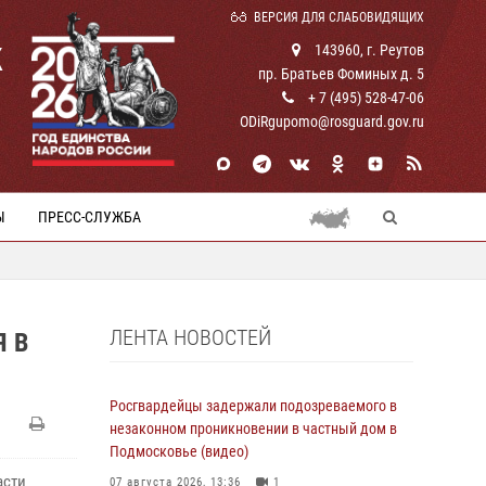
ВЕРСИЯ ДЛЯ СЛАБОВИДЯЩИХ
К
143960, г. Реутов
пр. Братьев Фоминых д. 5
+ 7 (495) 528-47-06
ODiRgupomo@rosguard.gov.ru
Ы
ПРЕСС-СЛУЖБА
ЛЕНТА НОВОСТЕЙ
Я В
Росгвардейцы задержали подозреваемого в
незаконном проникновении в частный дом в
Подмосковье (видео)
асти
07 августа 2026, 13:36
1