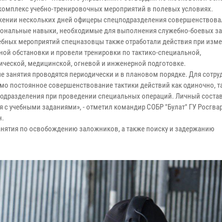
комплекс учебно-тренировочных мероприятий в полевых условиях.
жении нескольких дней офицеры спецподразделения совершенствова
ональные навыки, необходимые для выполнения служебно-боевых за
чебных мероприятий спецназовцы также отработали действия при изм
ной обстановки и провели тренировки по тактико-специальной,
ической, медицинской, огневой и инженерной подготовке.
е занятия проводятся периодически и в плановом порядке. Для сотр
мо постоянное совершенствование тактики действий как одиночно, та
подразделения при проведении специальных операций. Личный соста
я с учебными заданиями», - отметил командир СОБР "Булат" ГУ Росгва
н.
анятия по освобождению заложников, а также поиску и задержанию