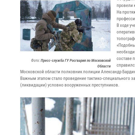
провели 
На протя
професси
В ходе у
оператив
топограф
«Подобны
необходи
составе 
Фото:
Пресс-служба ГУ Росгвария по Московской
справилс
Области
Московской области полковник полиции Александр Барди
Важным этапом стало проведение тактико-специального з
(ликвидации) условно вооруженных преступников.