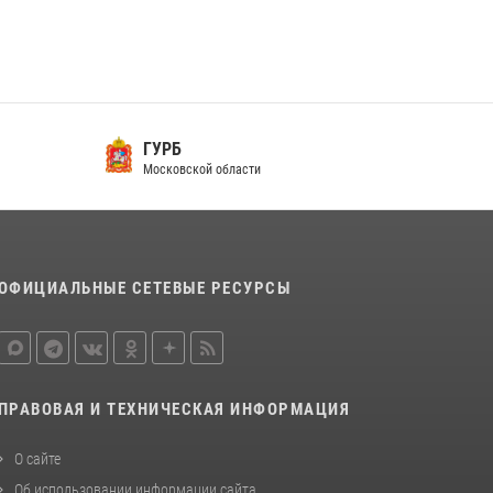
В подмосковном главке Росгвардии выявили
сильнейших сотрудников спецподразделений
в преодолении полосы препятствий со
стрельбой
14 июля 2026, 15:13
3
ГУРБ
Московской области
Росгвардейцы открыли свои двери для
школьников в Подмосковье
18 июля 2026, 07:03
9
ОФИЦИАЛЬНЫЕ СЕТЕВЫЕ РЕСУРСЫ
ПРАВОВАЯ И ТЕХНИЧЕСКАЯ ИНФОРМАЦИЯ
О сайте
Об использовании информации сайта