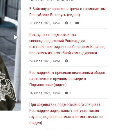
05 августа 2026, 15:52
4
В Байконуре прошла встреча с космонавтом
При содействии подмосковного спецназа
Республики Беларусь (видео)
Росгвардии задержаны подозреваемые в
17 июля 2026, 14:40
3
1
организации незаконной миграции и
изготовлении поддельных документов
Сотрудники подмосковных
(видео)
спецподразделений Росгвардии,
выполнявшие задачи на Северном Кавказе,
05 августа 2026, 15:48
1
вернулись из служебной командировки
Сотрудники спецподразделения
24 июля 2026, 14:54
5
подмосковного главка Росгвардии
отработали навыки огневой подготовки на
Росгвардейцы пресекли незаконный оборот
комплексных учениях
наркотиков в крупном размере в
Подмосковье (видео)
04 августа 2026, 12:21
4
15 июля 2026, 14:30
1
За прошедший месяц росгвардейцы 7386 раз
выезжали по сигналам «Тревога» с
При содействии подмосковного спецназа
охраняемых объектов в Подмосковье
Росгвардии задержаны трое участников
группы, подозреваемых в вымогательстве
04 августа 2026, 12:15
(видео)
Росгвардейцы пресекли кражу из