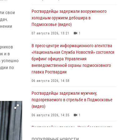
Росгвардейцы задержали вооруженного
ли свои
холодным оружием дебошира в
дач.
Подмосковье (видео)
енении
07 августа 2026, 13:21
1
В пресс-центре информационного агентства
удников
«Национальная Служба Новостей» состоялся
к и в
брифинг офицера Управления
в успешно
вневедомственной охраны подмосковного
рдии по
главка Росгвардии
06 августа 2026, 14:58
Росгвардейцы задержали мужчину,
подозреваемого в стрельбе в Подмосковье
(видео)
06 августа 2026, 14:35
1
Росгвардейцы провели «Урок безопасности»
для детей в Подмосковье
ПОПУЛЯРНЫЕ НОВОСТИ