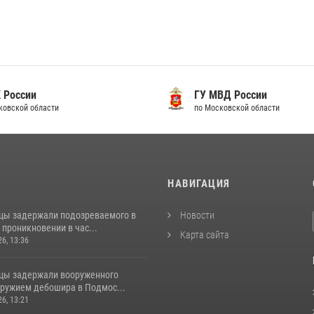
 России
ГУ МВД России
ковской области
по Московской области
И
НАВИГАЦИЯ
цы задержали подозреваемого в
Новости
проникновении в час...
Карта сайта
26, 13:36
цы задержали вооруженного
ружием дебошира в Подмос...
26, 13:21