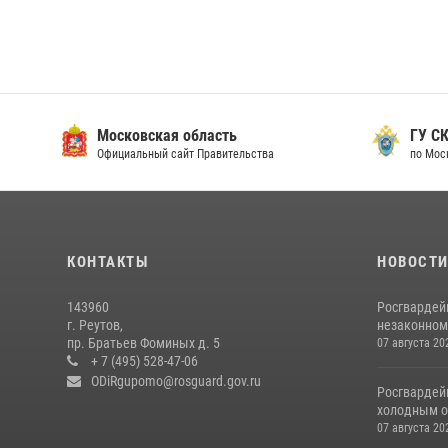
Московская область
ГУ СК
Официальный сайт Правительства
по Мос
КОНТАКТЫ
НОВОСТ
143960
Росгвардей
г. Реутов,
незаконном 
пр. Братьев Фоминых д. 5
07 августа 20
+ 7 (495) 528-47-06
ODiRgupomo@rosguard.gov.ru
Росгвардей
холодным о
07 августа 20