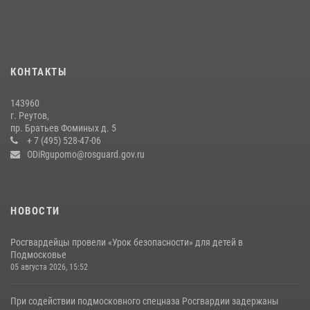
22 июля 2026, 14:27
Росгвардейцы открыли свои двери для школьников в Подмосковье
18 июля 2026, 07:03
9
КОНТАКТЫ
В подмосковном главке Росгвардии выявили сильнейших
143960
сотрудников спецподразделений в преодолении полосы
г. Реутов,
препятствий со стрельбой
пр. Братьев Фоминых д. 5
+ 7 (495) 528-47-06
14 июля 2026, 15:13
3
ODiRgupomo@rosguard.gov.ru
НОВОСТИ
Росгвардейцы провели «Урок безопасности» для детей в
Подмосковье
05 августа 2026, 15:52
При содействии подмосковного спецназа Росгвардии задержаны