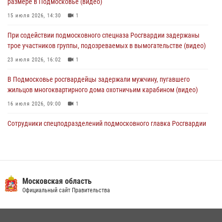
размере в Подмосковье (видео)
войск правопорядка (видео)
15 июля 2026, 14:30
1
30 июля 2026, 13:00
5
1
При содействии подмосковного спецназа Росгвардии задержаны
Росгвардейцы задержали нетрезвую автоледи в Подмосковье
трое участников группы, подозреваемых в вымогательстве (видео)
30 июля 2026, 08:00
1
23 июля 2026, 16:02
1
В Подмосковье росгвардейцы задержали мужчину, пугавшего
жильцов многоквартирного дома охотничьим карабином (видео)
16 июля 2026, 09:00
1
Сотрудники спецподразделений подмосковного главка Росгвардии
провели тактико-специальные учения в Подмосковье
15 июля 2026, 14:22
5
Росгвардейцы в Подмосковье задержали мужчину, находящегося в
федеральном розыске (видео)
Московская область
Официальный сайт Правительства
22 июля 2026, 14:15
1
Росгвардейцы предотвратили массовый налет вражеских
беспилотников в ДНР