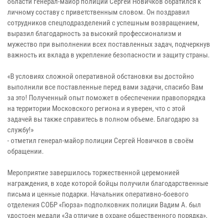
области генерал-майор полиции Сергей Новичков обратился к
личному составу с приветственным словом. Он поздравил
сотрудников спецподразделений с успешным возвращением,
выразил благодарность за высокий профессионализм и
мужество при выполнении всех поставленных задач, подчеркнув
важность их вклада в укрепление безопасности и защиту страны.
«В условиях сложной оперативной обстановки вы достойно
выполнили все поставленные перед вами задачи, спасибо Вам
за это! Полученный опыт поможет в обеспечении правопорядка
на территории Московского региона и я уверен, что с этой
задачей вы также справитесь в полном объеме. Благодарю за
службу!»
- отметил генерал-майор полиции Сергей Новичков в своём
обращении.
Мероприятие завершилось торжественной церемонией
награждения, в ходе которой бойцы получили благодарственные
письма и ценные подарки. Начальник оперативно-боевого
отделения СОБР «Гюрза» подполковник полиции Вадим А. был
удостоен медали «За отличие в охране общественного порядка»,