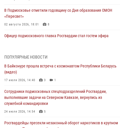
В Подмосковье отметили годовщину со Дня образования ОМОН
«Пересвет»
02 августа 2026, 18:01
8
Офицер подмосковного главка Росгвардии стал гостем эфира
«Радио 1»
01 августа 2026, 17:57
ПОПУЛЯРНЫЕ НОВОСТИ
Росгвардейцы задержали рецидивиста, подозреваемого в краже на
В Байконуре прошла встреча с космонавтом Республики Беларусь
крупную сумму в Подмосковье
(видео)
31 июля 2026, 13:00
17 июля 2026, 14:40
3
1
Росгвардейцы задержали подозреваемых в мошеннических
Сотрудники подмосковных спецподразделений Росгвардии,
действиях в Подмосковье (видео)
выполнявшие задачи на Северном Кавказе, вернулись из
31 июля 2026, 09:00
служебной командировки
В Главном управлении Росгвардии по Московской области
24 июля 2026, 14:54
5
состоялось торжественное собрание, посвященное юбилею
Росгвардейцы пресекли незаконный оборот наркотиков в крупном
образования региональной общественной организации ветеранов