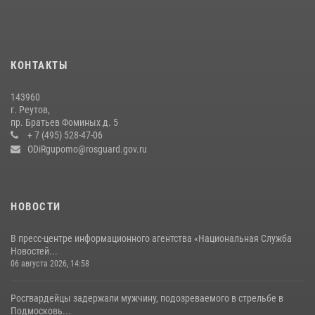
22 июля 2026, 14:27
Росгвардейцы открыли свои двери для школьников в Подмосковье
18 июля 2026, 07:03
9
КОНТАКТЫ
В подмосковном главке Росгвардии выявили сильнейших
143960
сотрудников спецподразделений в преодолении полосы
г. Реутов,
препятствий со стрельбой
пр. Братьев Фоминых д. 5
+ 7 (495) 528-47-06
14 июля 2026, 15:13
3
ODiRgupomo@rosguard.gov.ru
НОВОСТИ
В пресс-центре информационного агентства «Национальная Служба
Новостей...
06 августа 2026, 14:58
Росгвардейцы задержали мужчину, подозреваемого в стрельбе в
Подмосковь...