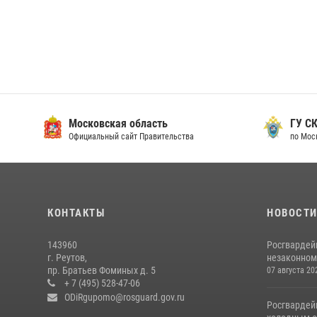
Московская область
ГУ СК
Официальный сайт Правительства
по Мос
КОНТАКТЫ
НОВОСТ
143960
Росгвардей
г. Реутов,
незаконном 
пр. Братьев Фоминых д. 5
07 августа 20
+ 7 (495) 528-47-06
ODiRgupomo@rosguard.gov.ru
Росгвардей