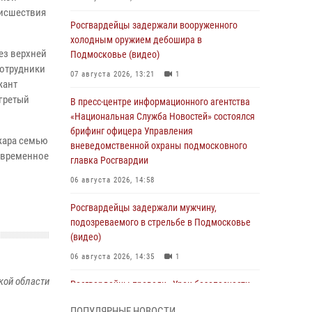
оисшествия
Росгвардейцы задержали вооруженного
холодным оружием дебошира в
ез верхней
Подмосковье (видео)
Сотрудники
07 августа 2026, 13:21
1
жант
огретый
В пресс-центре информационного агентства
«Национальная Служба Новостей» состоялся
брифинг офицера Управления
жара семью
вневедомственной охраны подмосковного
 временное
главка Росгвардии
06 августа 2026, 14:58
Росгвардейцы задержали мужчину,
подозреваемого в стрельбе в Подмосковье
(видео)
06 августа 2026, 14:35
1
кой области
Росгвардейцы провели «Урок безопасности»
для детей в Подмосковье
ПОПУЛЯРНЫЕ НОВОСТИ