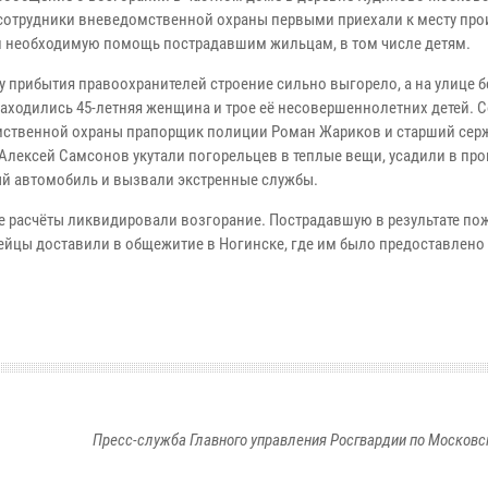
 сотрудники вневедомственной охраны первыми приехали к месту пр
и необходимую помощь пострадавшим жильцам, в том числе детям.
у прибытия правоохранителей строение сильно выгорело, а на улице б
аходились 45-летняя женщина и трое её несовершеннолетних детей. 
ственной охраны прапорщик полиции Роман Жариков и старший сер
Алексей Самсонов укутали погорельцев в теплые вещи, усадили в пр
й автомобиль и вызвали экстренные службы.
 расчёты ликвидировали возгорание. Пострадавшую в результате по
ейцы доставили в общежитие в Ногинске, где им было предоставлено
Пресс-служба Главного управления Росгвардии по Московс