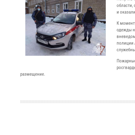
области,
и оказал
К момент
одежды н
вневедом
полиции 
служебны
Пожарные
росгвард
размещение.