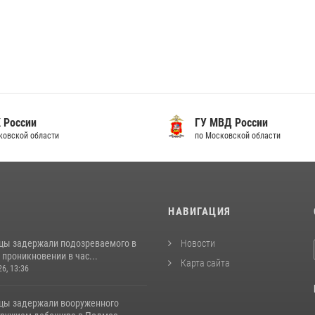
 России
ГУ МВД России
ковской области
по Московской области
И
НАВИГАЦИЯ
цы задержали подозреваемого в
Новости
проникновении в час...
Карта сайта
26, 13:36
цы задержали вооруженного