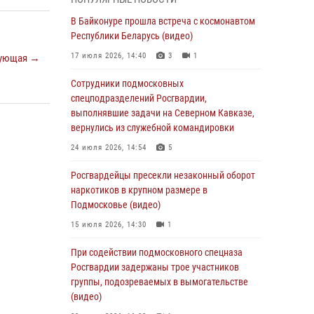
05 августа 2026, 15:52
4
В Байконуре прошла встреча с космонавтом
При содействии подмосковного спецназа
Республики Беларусь (видео)
Росгвардии задержаны подозреваемые в
17 июля 2026, 14:40
3
1
ующая →
организации незаконной миграции и
изготовлении поддельных документов
Сотрудники подмосковных
(видео)
спецподразделений Росгвардии,
выполнявшие задачи на Северном Кавказе,
05 августа 2026, 15:48
1
вернулись из служебной командировки
Сотрудники спецподразделения
24 июля 2026, 14:54
5
подмосковного главка Росгвардии
отработали навыки огневой подготовки на
Росгвардейцы пресекли незаконный оборот
комплексных учениях
наркотиков в крупном размере в
Подмосковье (видео)
04 августа 2026, 12:21
4
15 июля 2026, 14:30
1
За прошедший месяц росгвардейцы 7386 раз
выезжали по сигналам «Тревога» с
При содействии подмосковного спецназа
охраняемых объектов в Подмосковье
Росгвардии задержаны трое участников
группы, подозреваемых в вымогательстве
04 августа 2026, 12:15
(видео)
Росгвардейцы пресекли кражу из