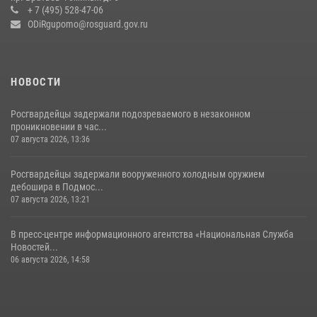
+ 7 (495) 528-47-06
14 июля 2026, 15:13
3
ODiRgupomo@rosguard.gov.ru
НОВОСТИ
Росгвардейцы задержали подозреваемого в незаконном
проникновении в час...
07 августа 2026, 13:36
Росгвардейцы задержали вооруженного холодным оружием
дебошира в Подмос...
07 августа 2026, 13:21
В пресс-центре информационного агентства «Национальная Служба
Новостей...
06 августа 2026, 14:58