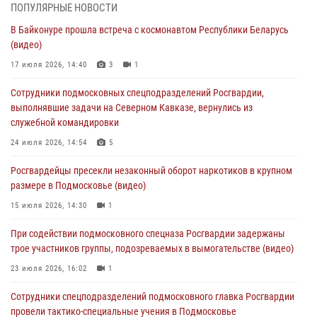
05 августа 2026, 15:48
1
ПОПУЛЯРНЫЕ НОВОСТИ
В Байконуре прошла встреча с космонавтом Республики Беларусь
Сотрудники спецподразделения подмосковного главка Росгвардии
(видео)
отработали навыки огневой подготовки на комплексных учениях
17 июля 2026, 14:40
3
1
04 августа 2026, 12:21
4
Сотрудники подмосковных спецподразделений Росгвардии,
За прошедший месяц росгвардейцы 7386 раз выезжали по
выполнявшие задачи на Северном Кавказе, вернулись из
сигналам «Тревога» с охраняемых объектов в Подмосковье
служебной командировки
04 августа 2026, 12:15
24 июля 2026, 14:54
5
Росгвардейцы пресекли кражу из супермаркета в Подмосковье
Росгвардейцы пресекли незаконный оборот наркотиков в крупном
(видео)
размере в Подмосковье (видео)
03 августа 2026, 15:32
1
15 июля 2026, 14:30
1
Росгвардейцы пресекли кражу сантехники, совершённую
При содействии подмосковного спецназа Росгвардии задержаны
«семейным подрядом» в Подмосковье (видео)
трое участников группы, подозреваемых в вымогательстве (видео)
03 августа 2026, 15:08
1
23 июля 2026, 16:02
1
Сотрудники спецподразделений подмосковного главка Росгвардии
провели тактико-специальные учения в Подмосковье