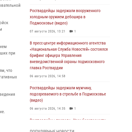
зовательной
Росгвардейцы задержали вооруженного
холодным оружием дебошира в
ойск
Подмосковье (видео)
м
07 августа 2026, 13:21
1
В пресс-центре информационного агентства
нием
«Национальная Служба Новостей» состоялся
бших при
брифинг офицера Управления
вневедомственной охраны подмосковного
главка Росгвардии
ям, что
егативных
06 августа 2026, 14:58
Росгвардейцы задержали мужчину,
аведения
подозреваемого в стрельбе в Подмосковье
(видео)
06 августа 2026, 14:35
1
ие.
Росгвардейцы провели «Урок безопасности»
для детей в Подмосковье
ПОПУЛЯРНЫЕ НОВОСТИ