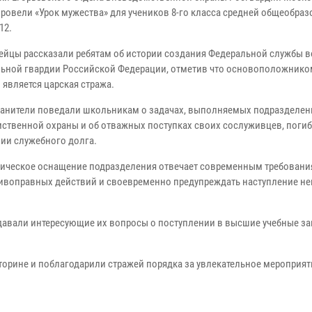
провели «Урок мужества» для учеников 8-го класса средней общеобра
12.
ейцы рассказали ребятам об истории создания Федеральной службы в
ьной гвардии Российской Федерации, отметив что основоположнико
 является царская стража.
анители поведали школьникам о задачах, выполняемых подразделе
ственной охраны и об отважных поступках своих сослуживцев, поги
ии служебного долга.
хническое оснащение подразделения отвечает современным требовани
тивоправных действий и своевременно предупреждать наступление н
задавали интересующие их вопросы о поступлении в высшие учебные з
торине и поблагодарили стражей порядка за увлекательное мероприят