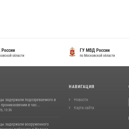
 России
ГУ МВД России
ковской области
по Московской области
И
НАВИГАЦИЯ
цы задержали подозреваемого в
Новости
проникновении в час...
Карта сайта
26, 13:36
цы задержали вооруженного