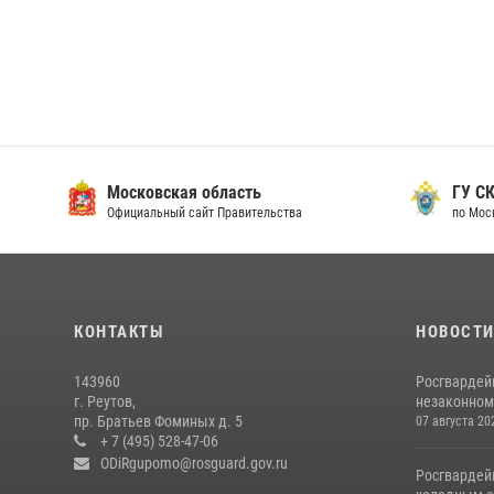
Московская область
ГУ СК
Официальный сайт Правительства
по Мос
КОНТАКТЫ
НОВОСТ
143960
Росгвардей
г. Реутов,
незаконном 
пр. Братьев Фоминых д. 5
07 августа 20
+ 7 (495) 528-47-06
ODiRgupomo@rosguard.gov.ru
Росгвардей