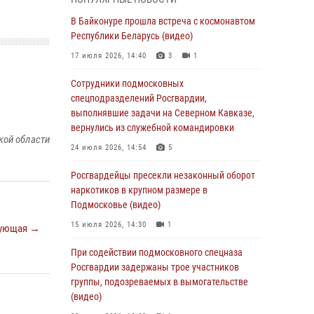
05 августа 2026, 15:52
4
В Байконуре прошла встреча с космонавтом
При содействии подмосковного спецназа
Республики Беларусь (видео)
Росгвардии задержаны подозреваемые в
17 июля 2026, 14:40
3
1
организации незаконной миграции и
изготовлении поддельных документов
Сотрудники подмосковных
(видео)
спецподразделений Росгвардии,
выполнявшие задачи на Северном Кавказе,
05 августа 2026, 15:48
1
вернулись из служебной командировки
кой области
Сотрудники спецподразделения
24 июля 2026, 14:54
5
подмосковного главка Росгвардии
отработали навыки огневой подготовки на
Росгвардейцы пресекли незаконный оборот
комплексных учениях
наркотиков в крупном размере в
Подмосковье (видео)
04 августа 2026, 12:21
4
15 июля 2026, 14:30
1
ующая →
За прошедший месяц росгвардейцы 7386 раз
выезжали по сигналам «Тревога» с
При содействии подмосковного спецназа
охраняемых объектов в Подмосковье
Росгвардии задержаны трое участников
группы, подозреваемых в вымогательстве
04 августа 2026, 12:15
(видео)
Росгвардейцы пресекли кражу из