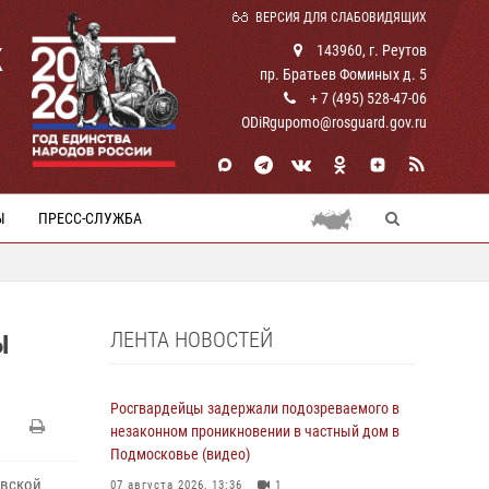
ВЕРСИЯ ДЛЯ СЛАБОВИДЯЩИХ
К
143960, г. Реутов
пр. Братьев Фоминых д. 5
+ 7 (495) 528-47-06
ODiRgupomo@rosguard.gov.ru
Ы
ПРЕСС-СЛУЖБА
ЛЕНТА НОВОСТЕЙ
Ы
Росгвардейцы задержали подозреваемого в
незаконном проникновении в частный дом в
Подмосковье (видео)
овской
07 августа 2026, 13:36
1