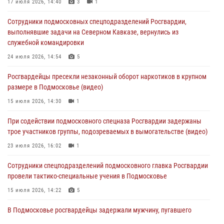
17 июля 2026, 14:40
3
1
05 августа 2026, 15:48
1
Сотрудники подмосковных спецподразделений Росгвардии,
Сотрудники спецподразделения подмосковного главка Росгвардии
выполнявшие задачи на Северном Кавказе, вернулись из
отработали навыки огневой подготовки на комплексных учениях
служебной командировки
04 августа 2026, 12:21
4
24 июля 2026, 14:54
5
За прошедший месяц росгвардейцы 7386 раз выезжали по
Росгвардейцы пресекли незаконный оборот наркотиков в крупном
сигналам «Тревога» с охраняемых объектов в Подмосковье
размере в Подмосковье (видео)
04 августа 2026, 12:15
15 июля 2026, 14:30
1
Росгвардейцы пресекли кражу из супермаркета в Подмосковье
При содействии подмосковного спецназа Росгвардии задержаны
(видео)
трое участников группы, подозреваемых в вымогательстве (видео)
03 августа 2026, 15:32
1
23 июля 2026, 16:02
1
Сотрудники спецподразделений подмосковного главка Росгвардии
провели тактико-специальные учения в Подмосковье
15 июля 2026, 14:22
5
В Подмосковье росгвардейцы задержали мужчину, пугавшего
жильцов многоквартирного дома охотничьим карабином (видео)