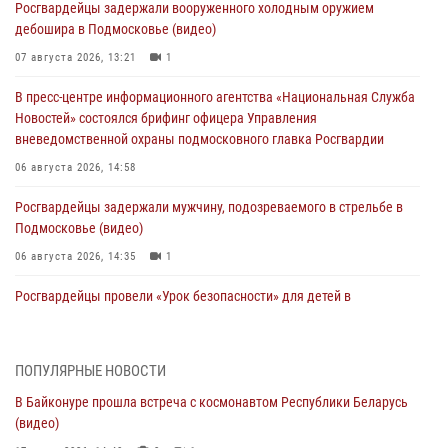
Росгвардейцы задержали вооруженного холодным оружием
дебошира в Подмосковье (видео)
07 августа 2026, 13:21
1
В пресс-центре информационного агентства «Национальная Служба
Новостей» состоялся брифинг офицера Управления
вневедомственной охраны подмосковного главка Росгвардии
06 августа 2026, 14:58
Росгвардейцы задержали мужчину, подозреваемого в стрельбе в
Подмосковье (видео)
06 августа 2026, 14:35
1
Росгвардейцы провели «Урок безопасности» для детей в
Подмосковье
05 августа 2026, 15:52
4
ПОПУЛЯРНЫЕ НОВОСТИ
При содействии подмосковного спецназа Росгвардии задержаны
В Байконуре прошла встреча с космонавтом Республики Беларусь
подозреваемые в организации незаконной миграции и
(видео)
изготовлении поддельных документов (видео)