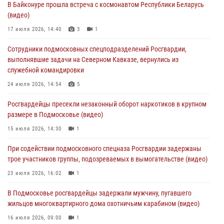
В Байконуре прошла встреча с космонавтом Республики Беларусь
крупную сумму в Подмосковье
(видео)
31 июля 2026, 13:00
17 июля 2026, 14:40
3
1
Росгвардейцы задержали подозреваемых в мошеннических
Сотрудники подмосковных спецподразделений Росгвардии,
действиях в Подмосковье (видео)
выполнявшие задачи на Северном Кавказе, вернулись из
31 июля 2026, 09:00
служебной командировки
В Главном управлении Росгвардии по Московской области
24 июля 2026, 14:54
5
состоялось торжественное собрание, посвященное юбилею
Росгвардейцы пресекли незаконный оборот наркотиков в крупном
образования региональной общественной организации ветеранов
размере в Подмосковье (видео)
войск правопорядка (видео)
15 июля 2026, 14:30
1
30 июля 2026, 13:00
5
1
При содействии подмосковного спецназа Росгвардии задержаны
Росгвардейцы задержали нетрезвую автоледи в Подмосковье
трое участников группы, подозреваемых в вымогательстве (видео)
30 июля 2026, 08:00
1
23 июля 2026, 16:02
1
В Подмосковье росгвардейцы задержали мужчину, пугавшего
жильцов многоквартирного дома охотничьим карабином (видео)
16 июля 2026, 09:00
1