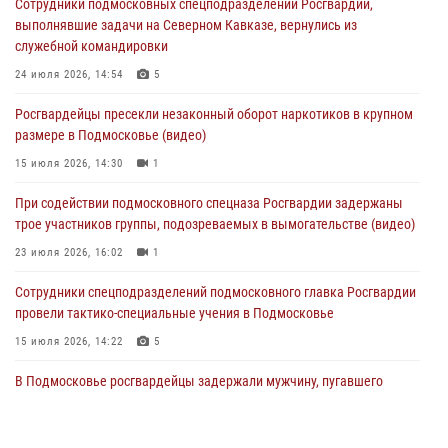
Сотрудники подмосковных спецподразделений Росгвардии,
За прошедший месяц росгвардейцы 7386 раз выезжали по
выполнявшие задачи на Северном Кавказе, вернулись из
сигналам «Тревога» с охраняемых объектов в Подмосковье
служебной командировки
04 августа 2026, 12:15
24 июля 2026, 14:54
5
Росгвардейцы пресекли кражу из супермаркета в Подмосковье
Росгвардейцы пресекли незаконный оборот наркотиков в крупном
(видео)
размере в Подмосковье (видео)
03 августа 2026, 15:32
1
15 июля 2026, 14:30
1
Росгвардейцы пресекли кражу сантехники, совершённую
При содействии подмосковного спецназа Росгвардии задержаны
«семейным подрядом» в Подмосковье (видео)
трое участников группы, подозреваемых в вымогательстве (видео)
03 августа 2026, 15:08
1
23 июля 2026, 16:02
1
Сотрудники спецподразделений подмосковного главка Росгвардии
провели тактико-специальные учения в Подмосковье
15 июля 2026, 14:22
5
В Подмосковье росгвардейцы задержали мужчину, пугавшего
жильцов многоквартирного дома охотничьим карабином (видео)
16 июля 2026, 09:00
1