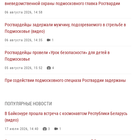
вневедомственной охраны подмосковного главка Росгвардии
06 августа 2026, 14:58
Росгвардейцы задержали мужчину, подозреваемого в стрельбе в
Подмосковье (видео)
06 августа 2026, 14:35
1
Росгвардейцы провели «Урок безопасности» для детей в
Подмосковье
05 августа 2026, 15:52
4
При содействии подмосковного спецназа Росгвардии задержаны
подозреваемые в организации незаконной миграции и
изготовлении поддельных документов (видео)
05 августа 2026, 15:48
1
ПОПУЛЯРНЫЕ НОВОСТИ
В Байконуре прошла встреча с космонавтом Республики Беларусь
Сотрудники спецподразделения подмосковного главка Росгвардии
(видео)
отработали навыки огневой подготовки на комплексных учениях
17 июля 2026, 14:40
3
1
04 августа 2026, 12:21
4