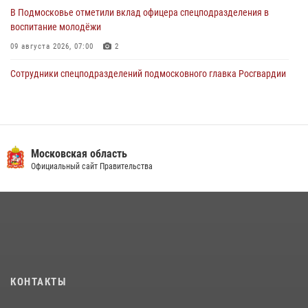
В Подмосковье отметили вклад офицера спецподразделения в
воспитание молодёжи
09 августа 2026, 07:00
2
Сотрудники спецподразделений подмосковного главка Росгвардии
провели тактико-специальные учения в Подмосковье
15 июля 2026, 14:22
5
В Подмосковье росгвардейцы задержали мужчину, пугавшего
жильцов многоквартирного дома охотничьим карабином (видео)
Московская область
Официальный сайт Правительства
16 июля 2026, 09:00
1
Росгвардейцы предотвратили массовый налет вражеских
беспилотников в ДНР
22 июля 2026, 14:27
Росгвардейцы в Подмосковье задержали мужчину, находящегося в
федеральном розыске (видео)
КОНТАКТЫ
22 июля 2026, 14:15
1