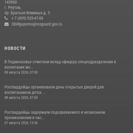
143960
В подмосковном главке Росгвардии выявили сильнейших
г. Реутов,
сотрудников спецподразделений в преодолении полосы
пр. Братьев Фоминых д. 5
препятствий со стрельбой
+ 7 (495) 528-47-06
ODiRgupomo@rosguard.gov.ru
14 июля 2026, 15:13
3
НОВОСТИ
В Подмосковье отметили вклад офицера спецподразделения в
воспитание мо...
09 августа 2026, 07:00
Росгвардейцы организовали день открытых дверей для
воспитанников детск...
08 августа 2026, 07:00
Росгвардейцы задержали подозреваемого в незаконном
проникновении в час...
07 августа 2026, 13:36