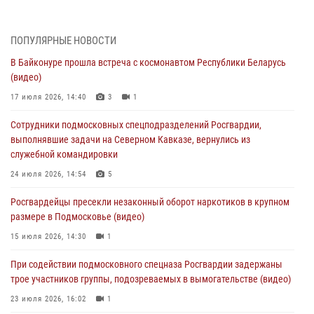
Подмосковье (видео)
06 августа 2026, 14:35
1
ПОПУЛЯРНЫЕ НОВОСТИ
Росгвардейцы провели «Урок безопасности» для детей в
В Байконуре прошла встреча с космонавтом Республики Беларусь
Подмосковье
(видео)
05 августа 2026, 15:52
4
17 июля 2026, 14:40
3
1
При содействии подмосковного спецназа Росгвардии задержаны
Сотрудники подмосковных спецподразделений Росгвардии,
подозреваемые в организации незаконной миграции и
выполнявшие задачи на Северном Кавказе, вернулись из
изготовлении поддельных документов (видео)
служебной командировки
05 августа 2026, 15:48
1
24 июля 2026, 14:54
5
Сотрудники спецподразделения подмосковного главка Росгвардии
Росгвардейцы пресекли незаконный оборот наркотиков в крупном
отработали навыки огневой подготовки на комплексных учениях
размере в Подмосковье (видео)
04 августа 2026, 12:21
4
15 июля 2026, 14:30
1
За прошедший месяц росгвардейцы 7386 раз выезжали по
При содействии подмосковного спецназа Росгвардии задержаны
сигналам «Тревога» с охраняемых объектов в Подмосковье
трое участников группы, подозреваемых в вымогательстве (видео)
04 августа 2026, 12:15
23 июля 2026, 16:02
1