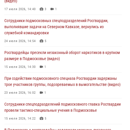
(видео)
изготовлении поддельных документов (видео)
17 июля 2026, 14:40
3
1
05 августа 2026, 15:48
1
Сотрудники подмосковных спецподразделений Росгвардии,
Сотрудники спецподразделения подмосковного главка Росгвардии
выполнявшие задачи на Северном Кавказе, вернулись из
отработали навыки огневой подготовки на комплексных учениях
служебной командировки
04 августа 2026, 12:21
4
24 июля 2026, 14:54
5
За прошедший месяц росгвардейцы 7386 раз выезжали по
Росгвардейцы пресекли незаконный оборот наркотиков в крупном
сигналам «Тревога» с охраняемых объектов в Подмосковье
размере в Подмосковье (видео)
04 августа 2026, 12:15
15 июля 2026, 14:30
1
Росгвардейцы пресекли кражу из супермаркета в Подмосковье
При содействии подмосковного спецназа Росгвардии задержаны
(видео)
трое участников группы, подозреваемых в вымогательстве (видео)
03 августа 2026, 15:32
1
23 июля 2026, 16:02
1
Сотрудники спецподразделений подмосковного главка Росгвардии
провели тактико-специальные учения в Подмосковье
15 июля 2026, 14:22
5
В Подмосковье росгвардейцы задержали мужчину, пугавшего