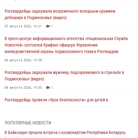
Росгвардейцы задержали вооруженного холодным оружием
дебошира в Подмосковье (видео)
07 августа 2026, 13:21
1
В пресс-центре информационного агентства «Национальная Служба
Новостей» состоялся брифинг офицера Управления
вневедомственной охраны подмосковного главка Росгвардии
06 августа 2026, 14:58
Росгвардейцы задержали мужчину, подозреваемого в стрельбе в
Подмосковье (видео)
06 августа 2026, 14:35
1
Росгвардейцы провели «Урок безопасности» для детей в
Подмосковье
05 августа 2026, 15:52
4
ПОПУЛЯРНЫЕ НОВОСТИ
При содействии подмосковного спецназа Росгвардии задержаны
В Байконуре прошла встреча с космонавтом Республики Беларусь
подозреваемые в организации незаконной миграции и