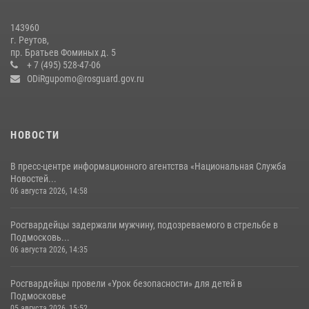
В подмосковном главке Росгвардии выявили сильнейших
143960
сотрудников спецподразделений в преодолении полосы
г. Реутов,
препятствий со стрельбой
пр. Братьев Фоминых д. 5
+ 7 (495) 528-47-06
14 июля 2026, 15:13
3
ODiRgupomo@rosguard.gov.ru
НОВОСТИ
В пресс-центре информационного агентства «Национальная Служба
Новостей...
06 августа 2026, 14:58
Росгвардейцы задержали мужчину, подозреваемого в стрельбе в
Подмосковь...
06 августа 2026, 14:35
Росгвардейцы провели «Урок безопасности» для детей в
Подмосковье
05 августа 2026, 15:52