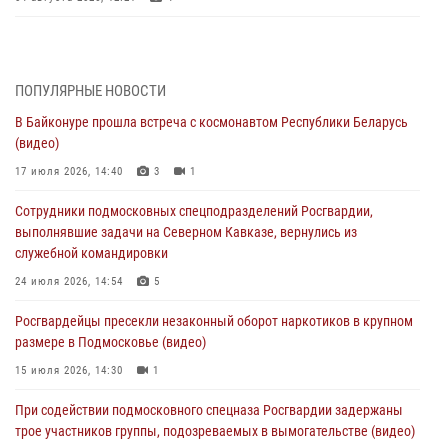
За прошедший месяц росгвардейцы 7386 раз выезжали по
сигналам «Тревога» с охраняемых объектов в Подмосковье
04 августа 2026, 12:15
ПОПУЛЯРНЫЕ НОВОСТИ
В Байконуре прошла встреча с космонавтом Республики Беларусь
Росгвардейцы пресекли кражу из супермаркета в Подмосковье
(видео)
(видео)
17 июля 2026, 14:40
3
1
03 августа 2026, 15:32
1
Сотрудники подмосковных спецподразделений Росгвардии,
Росгвардейцы пресекли кражу сантехники, совершённую
выполнявшие задачи на Северном Кавказе, вернулись из
«семейным подрядом» в Подмосковье (видео)
служебной командировки
03 августа 2026, 15:08
1
24 июля 2026, 14:54
5
В Подмосковье отметили годовщину со Дня образования ОМОН
Росгвардейцы пресекли незаконный оборот наркотиков в крупном
«Пересвет»
размере в Подмосковье (видео)
02 августа 2026, 18:01
8
15 июля 2026, 14:30
1
Офицер подмосковного главка Росгвардии стал гостем эфира
При содействии подмосковного спецназа Росгвардии задержаны
«Радио 1»
трое участников группы, подозреваемых в вымогательстве (видео)
01 августа 2026, 17:57