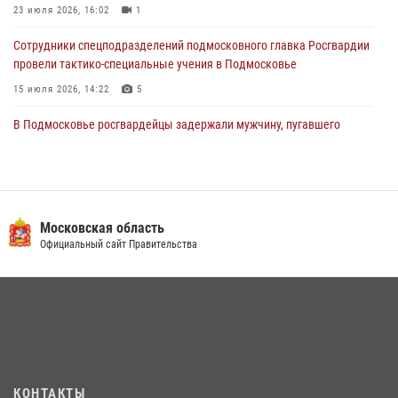
23 июля 2026, 16:02
1
Сотрудники спецподразделений подмосковного главка Росгвардии
провели тактико-специальные учения в Подмосковье
15 июля 2026, 14:22
5
В Подмосковье росгвардейцы задержали мужчину, пугавшего
жильцов многоквартирного дома охотничьим карабином (видео)
16 июля 2026, 09:00
1
Росгвардейцы в Подмосковье задержали мужчину, находящегося в
федеральном розыске (видео)
Московская область
Официальный сайт Правительства
22 июля 2026, 14:15
1
Росгвардейцы предотвратили массовый налет вражеских
беспилотников в ДНР
22 июля 2026, 14:27
Росгвардейцы открыли свои двери для школьников в Подмосковье
18 июля 2026, 07:03
9
КОНТАКТЫ