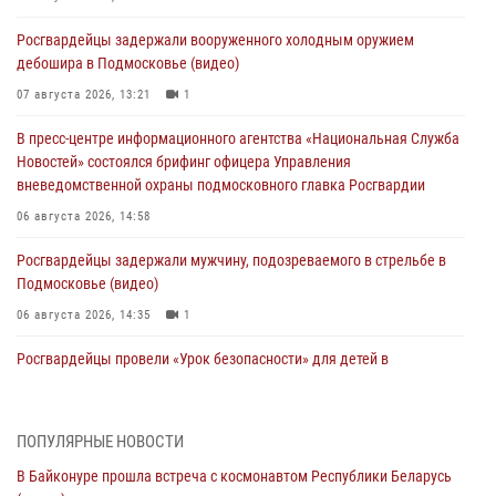
Росгвардейцы задержали вооруженного холодным оружием
дебошира в Подмосковье (видео)
07 августа 2026, 13:21
1
В пресс-центре информационного агентства «Национальная Служба
Новостей» состоялся брифинг офицера Управления
вневедомственной охраны подмосковного главка Росгвардии
06 августа 2026, 14:58
Росгвардейцы задержали мужчину, подозреваемого в стрельбе в
Подмосковье (видео)
06 августа 2026, 14:35
1
Росгвардейцы провели «Урок безопасности» для детей в
Подмосковье
05 августа 2026, 15:52
4
ПОПУЛЯРНЫЕ НОВОСТИ
При содействии подмосковного спецназа Росгвардии задержаны
В Байконуре прошла встреча с космонавтом Республики Беларусь
подозреваемые в организации незаконной миграции и