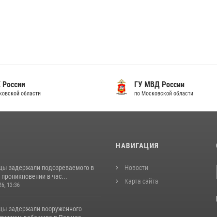
 России
ГУ МВД России
ковской области
по Московской области
И
НАВИГАЦИЯ
цы задержали подозреваемого в
Новости
проникновении в час...
Карта сайта
26, 13:36
цы задержали вооруженного