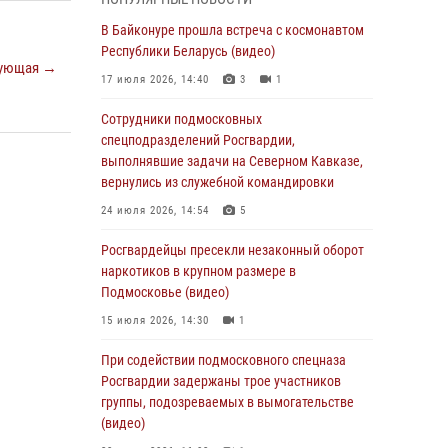
05 августа 2026, 15:52
4
В Байконуре прошла встреча с космонавтом
При содействии подмосковного спецназа
Республики Беларусь (видео)
ующая →
Росгвардии задержаны подозреваемые в
17 июля 2026, 14:40
3
1
организации незаконной миграции и
изготовлении поддельных документов
Сотрудники подмосковных
(видео)
спецподразделений Росгвардии,
выполнявшие задачи на Северном Кавказе,
05 августа 2026, 15:48
1
вернулись из служебной командировки
Сотрудники спецподразделения
24 июля 2026, 14:54
5
подмосковного главка Росгвардии
отработали навыки огневой подготовки на
Росгвардейцы пресекли незаконный оборот
комплексных учениях
наркотиков в крупном размере в
Подмосковье (видео)
04 августа 2026, 12:21
4
15 июля 2026, 14:30
1
За прошедший месяц росгвардейцы 7386 раз
выезжали по сигналам «Тревога» с
При содействии подмосковного спецназа
охраняемых объектов в Подмосковье
Росгвардии задержаны трое участников
группы, подозреваемых в вымогательстве
04 августа 2026, 12:15
(видео)
Росгвардейцы пресекли кражу из