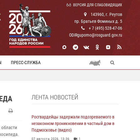
ВЕРСИЯ ДЛЯ СЛАБОВИДЯЩИХ
К
143960, г. Реутов
пр. Братьев Фоминых д. 5
+ 7 (495) 528-47-06
ODiRgupomo@rosguard.gov.ru
Ы
ПРЕСС-СЛУЖБА
ЛЕНТА НОВОСТЕЙ
ЕДА
Росгвардейцы задержали подозреваемого в
незаконном проникновении в частный дом в
 области
Подмосковье (видео)
лосипеда.
07 августа 2026, 13:36
1