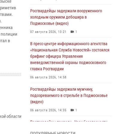
озыске
приметив
Росгвардейцы задержали вооруженного
ствами.
холодным оружием дебошира в
.
Подмосковье (видео)
енника
07 августа 2026, 13:21
1
л полиции
тал в
В пресс-центре информационного агентства
«Национальная Служба Новостей» состоялся
брифинг офицера Управления
вневедомственной охраны подмосковного
главка Росгвардии
06 августа 2026, 14:58
Росгвардейцы задержали мужчину,
подозреваемого в стрельбе в Подмосковье
(видео)
06 августа 2026, 14:35
1
кой области
Росгвардейцы провели «Урок безопасности»
для детей в Подмосковье
ПОПУЛЯРНЫЕ НОВОСТИ