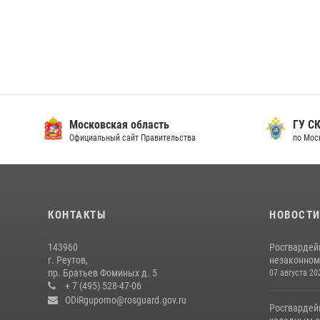
Московская область
ГУ СК
Официальный сайт Правительства
по Мос
КОНТАКТЫ
НОВОСТ
143960
Росгвардей
г. Реутов,
незаконном 
пр. Братьев Фоминых д. 5
07 августа 20
+ 7 (495) 528-47-06
ODiRgupomo@rosguard.gov.ru
Росгвардей