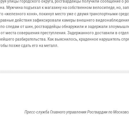
уя улицы городского округа, росгвардейцы получили сообщение о р
на. Мужчина подъехал к магазину на собственном велосипеде, но, за
го «железного коня», покинул место уже с двумя транспортными сред
равные действия зафиксировали камеры внешнего видеонаблюдения
по следам от шин, росгвардейцы обнаружили и задержали злоумышл
 от места совершения преступления. Задержанного доставили в отде
нейшего разбирательства. Как выяснилось, краденное нарушитель спря
тобы позже сдать его на металл.
Пресс-служба Главного управления Росгвардии по Московс